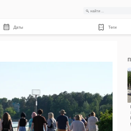
Даты
Теги
п