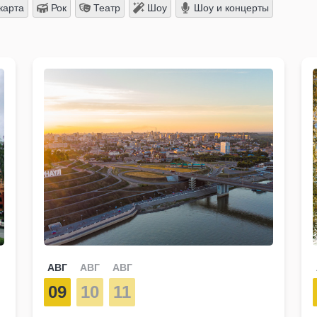
карта
Рок
Театр
Шоу
Шоу и концерты
АВГ
АВГ
АВГ
09
10
11