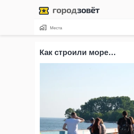
Места
Как строили море…