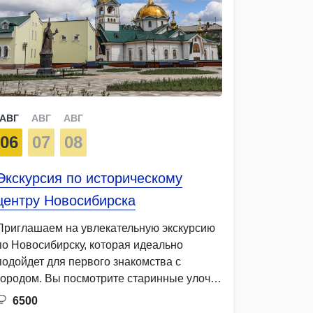
АВГ
АВГ
АВГ
06
07
08
Экскурсия по историческому
центру Новосибирска
Приглашаем на увлекательную экскурсию
по Новосибирску, которая идеально
подойдет для первого знакомства с
городом. Вы посмотрите старинные улочки
и площади, …
6500