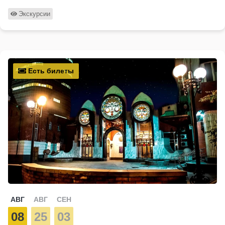
Экскурсии
Есть билеты
АВГ
АВГ
СЕН
08
25
03