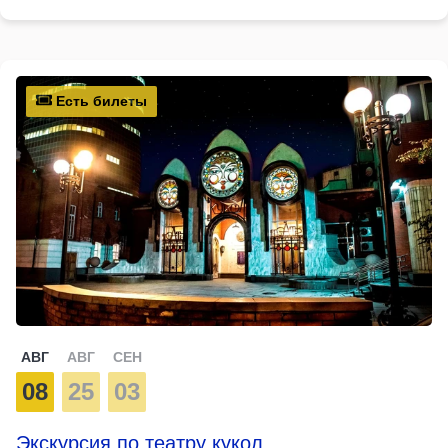
Есть билеты
АВГ
АВГ
СЕН
08
25
03
Экскурсия по театру кукол