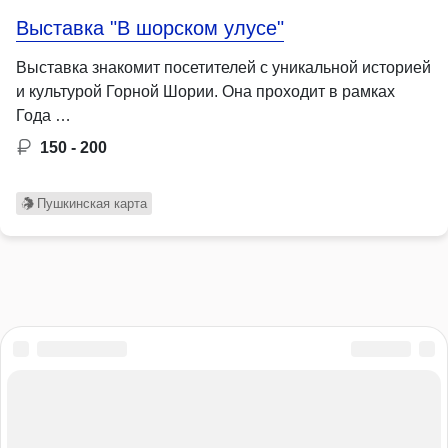
Выставка "В шорском улусе"
Выставка знакомит посетителей с уникальной историей
и культурой Горной Шории. Она проходит в рамках
Года …
150 - 200
Пушкинская карта
Активный отдых
Для детей
Концерты
Культура
Музыка
Научные мероприятия
Образ жизни
Образование
Общество