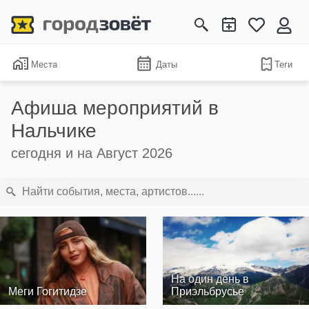
Места
Даты
Теги
Афиша мероприятий в
Нальчике
сегодня и на Август 2026
На один день в
Меги Гогитидзе
Приэльбрусье