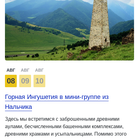
АВГ
АВГ
АВГ
08
09
10
Горная Ингушетия в мини-группе из
Нальчика
Здесь мы встретимся с заброшенными древними
аулами, бесчисленными башенными комплексами,
древними храмами и усыпальницами. Помимо этого