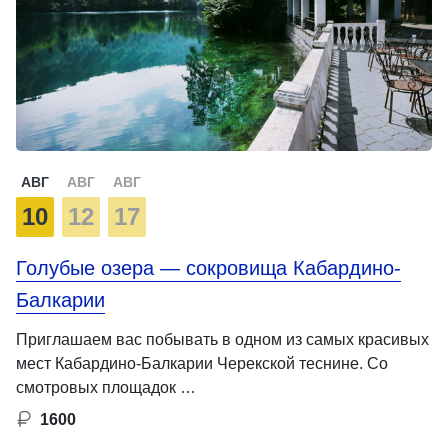
АВГ
АВГ
АВГ
10
12
17
Голубые озера — сокровища Кабардино-
Балкарии
Приглашаем вас побывать в одном из самых красивых
мест Кабардино-Балкарии Черекской теснине. Со
смотровых площадок …
1600