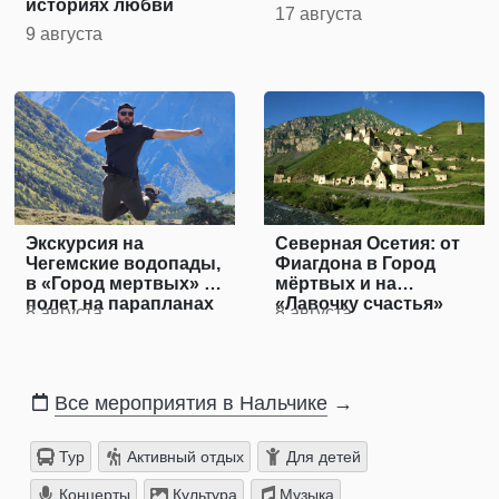
историях любви
17 августа
9 августа
Экскурсия на
Северная Осетия: от
Чегемские водопады,
Фиагдона в Город
в «Город мертвых» и
мёртвых и на
полет на парапланах
«Лавочку счастья»
8 августа
8 августа
Все мероприятия в Нальчике
→
Тур
Активный отдых
Для детей
Концерты
Культура
Музыка