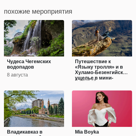
похожие мероприятия
Чудеса Чегемских
Путешествие к
водопадов
«Языку тролля» и в
Хуламо-Безенгийское
8 августа
ущелье в мини-
8 августа
группе
Владикавказ в
Mia Boyka