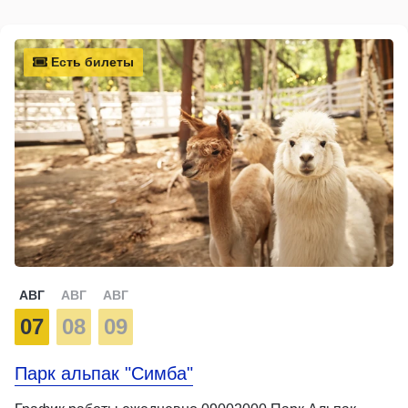
Есть билеты
АВГ
АВГ
АВГ
07
08
09
Парк альпак "Симба"