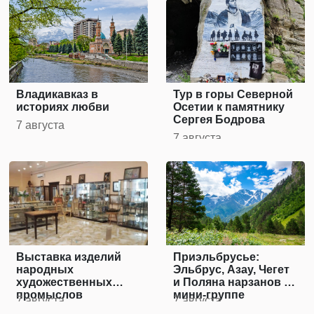
Владикавказ в
Тур в горы Северной
историях любви
Осетии к памятнику
Сергея Бодрова
7 августа
7 августа
Выставка изделий
Приэльбрусье:
народных
Эльбрус, Азау, Чегет
художественных
и Поляна нарзанов в
промыслов
мини-группе
7 августа
7 августа