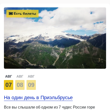
Есть билеты
АВГ
АВГ
АВГ
07
08
09
На один день в Приэльбрусье
Все вы слышали об одном из 7 чудес России горе