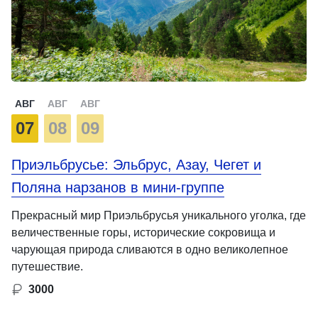
АВГ
АВГ
АВГ
07
08
09
Приэльбрусье: Эльбрус, Азау, Чегет и
Поляна нарзанов в мини-группе
Прекрасный мир Приэльбрусья уникального уголка, где
величественные горы, исторические сокровища и
чарующая природа сливаются в одно великолепное
путешествие.
3000