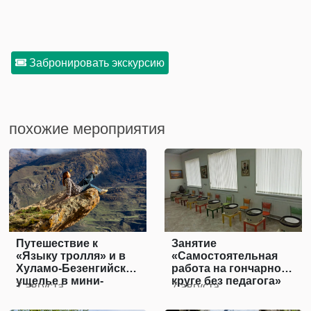
Забронировать экскурсию
похожие мероприятия
Путешествие к
Занятие
«Языку тролля» и в
«Самостоятельная
Хуламо-Безенгийское
работа на гончарном
ущелье в мини-
круге без педагога»
7 августа
7 августа
группе