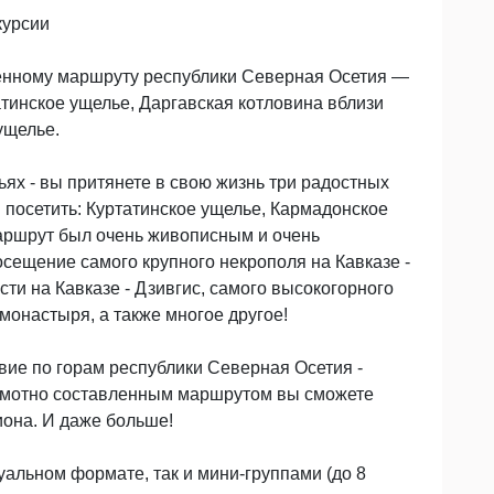
курсии
енному маршруту республики Северная Осетия —
атинское ущелье, Даргавская котловина вблизи
ущелье.
ьях - вы притянете в свою жизнь три радостных
 посетить: Куртатинское ущелье, Кармадонское
аршрут был очень живописным и очень
сещение самого крупного некрополя на Кавказе -
сти на Кавказе - Дзивгис, самого высокогорного
монастыря, а также многое другое!
ие по горам республики Северная Осетия -
рамотно составленным маршрутом вы сможете
иона. И даже больше!
альном формате, так и мини-группами (до 8