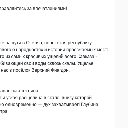
правляйтесь за впечатлениями!
е на пути в Осетию, пересекая республику
ового о народностях и истории проезжаемых мест:
го из самых красивых ущелий всего Кавказа -
робивающей свои воды сквозь скалы. Ущелье
 нас в посёлок Верхний Фиагдон.
гаванская теснина.
 и узкая расщелина в скале, внизу которой
шно одновременно — дух захватывает! Глубина
тра.