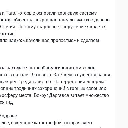
 и Тага, которые основали корневую систему
урское общества, вырастив генеалогическое дерево
Осетии. Поэтому старинное сооружение является
осетин!
площадке: «Качели над пропастью» и сделаем
аза находится на зелёном живописном холме.
сь в начале 19-го века. За 7 веков существования
пулярен среди туристов. На территории историко-
ревних традициях захоронений в горных селениях
мосферу места. Вокруг Даргавса витает множество
я гид.
 Бодрове
ье, известное катастрофой, которая здесь