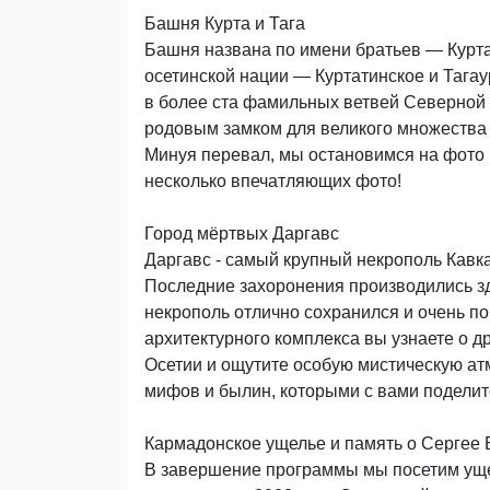
Башня Курта и Тага
Башня названа по имени братьев — Курта
осетинской нации — Куртатинское и Тага
в более ста фамильных ветвей Северной 
родовым замком для великого множества 
Минуя перевал, мы остановимся на фото 
несколько впечатляющих фото!
Город мёртвых Даргавс
Даргавс - самый крупный некрополь Кавк
Последние захоронения производились зде
некрополь отлично сохранился и очень по
архитектурного комплекса вы узнаете о д
Осетии и ощутите особую мистическую ат
мифов и былин, которыми с вами поделитс
Кармадонское ущелье и память о Сергее
В завершение программы мы посетим ущел