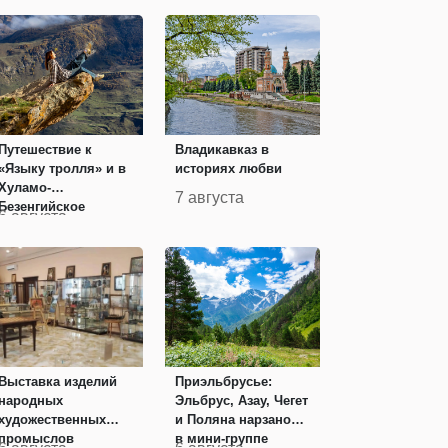
Путешествие к
Владикавказ в
«Языку тролля» и в
историях любви
Хуламо-
7 августа
Безенгийское
6 августа
ущелье в мини-
группе
Выставка изделий
Приэльбрусье:
народных
Эльбрус, Азау, Чегет
художественных
и Поляна нарзанов
промыслов
в мини-группе