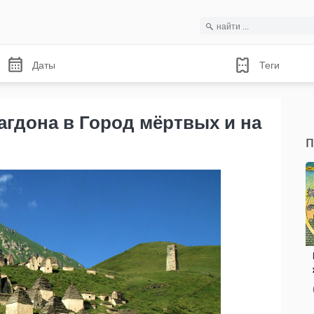
Даты
Теги
агдона в Город мёртвых и на
п