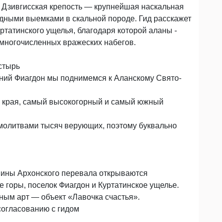
т Дзивгисская крепость — крупнейшая наскальная
одными выемками в скальной породе. Гид расскажет
ртатинского ущелья, благодаря которой аланы -
 многочисленных вражеских набегов.
стырь
ний Фиагдон мы поднимемся к Аланскому Свято-
 края, самый высокогорный и самый южный
молитвами тысяч верующих, поэтому буквально
ршины Архонского перевала открываются
горы, поселок Фиагдон и Куртатинское ущелье.
ым арт — объект «Лавочка счастья».
согласованию с гидом