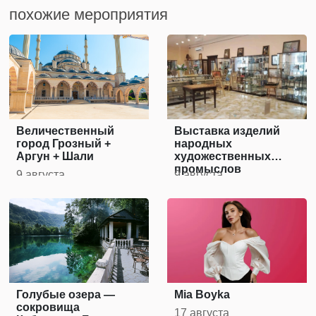
похожие мероприятия
Величественный
Выставка изделий
город Грозный +
народных
Аргун + Шали
художественных
промыслов
9 августа
9 августа
Голубые озера —
Mia Boyka
сокровища
17 августа