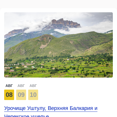
АВГ
АВГ
АВГ
08
09
10
Урочище Уштулу, Верхняя Балкария и
Черекское ущелье