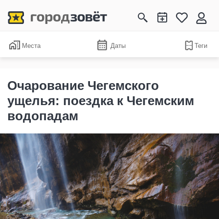
Места
Даты
Теги
Очарование Чегемского
ущелья: поездка к Чегемским
водопадам