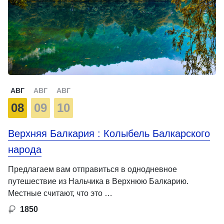
АВГ
АВГ
АВГ
08
09
10
Верхняя Балкария : Колыбель Балкарского
народа
Предлагаем вам отправиться в однодневное
путешествие из Нальчика в Верхнюю Балкарию.
Местные считают, что это …
1850