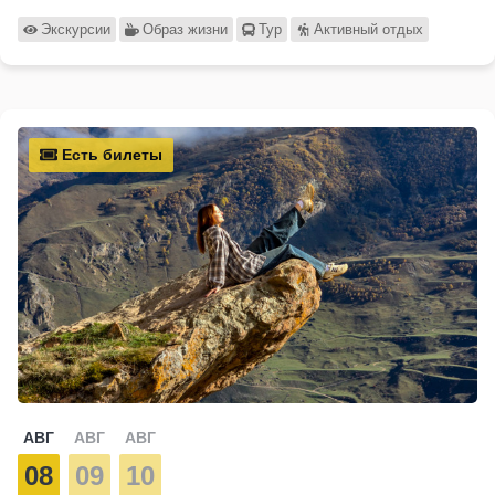
Экскурсии
Образ жизни
Тур
Активный отдых
Есть билеты
АВГ
АВГ
АВГ
08
09
10