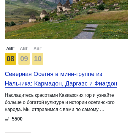
АВГ
АВГ
АВГ
08
09
10
Северная Осетия в мини-группе из
Нальчика: Кармадон, Даргавс и Фиагдон
Насладитесь красотами Кавказских гор и узнайте
больше о богатой культуре и истории осетинского
народа. Мы отправимся с вами по самому …
5500