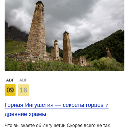
АВГ
АВГ
09
16
Горная Ингушетия — секреты горцев и
древние храмы
Что вы знаете об Ингушетии Скорее всего не так