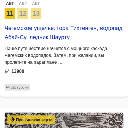
АВГ
АВГ
АВГ
11
12
13
Чегемское ущелье: гора Тихтенген, водопад
Абай-Су, ледник Шаурту
Наше путешествие начнется с мощного каскада
Чегемских водопадов. Затем, при желании, вы
пролетите на параплане …
13900
Экскурсии
Пушкинская карта