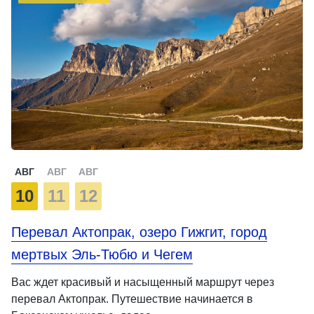
АВГ
АВГ
АВГ
10
11
12
Перевал Актопрак, озеро Гижгит, город
мертвых Эль-Тюбю и Чегем
Вас ждет красивый и насыщенный маршрут через
перевал Актопрак. Путешествие начинается в