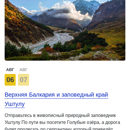
АВГ
АВГ
06
07
Верхняя Балкария и заповедный край
Уштулу
Отправьтесь в живописный природный заповедник
Уштулу По пути вы посетите Голубые озёра, а дорога
будет пролегать по серпантину, который приведёт …