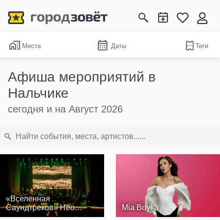
Места
Даты
Теги
Афиша мероприятий в
Нальчике
сегодня и на Август 2026
«Вселенная
Саундтреков» Нео
Mia Boyka
Классик Оркестр и хор…