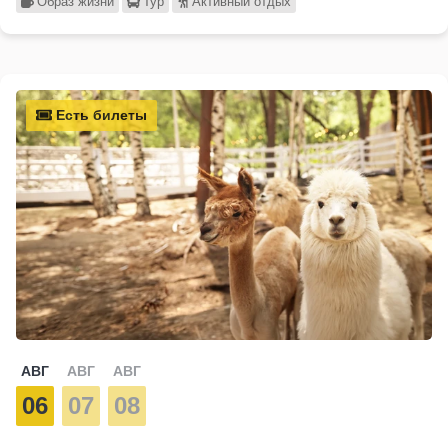
Образ жизни
Тур
Активный отдых
Есть билеты
АВГ
АВГ
АВГ
06
07
08