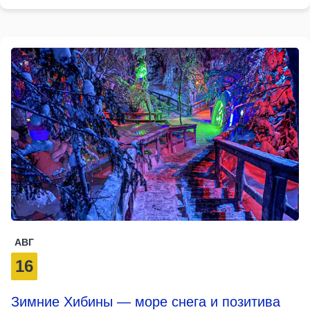
АВГ
16
Зимние Хибины — море снега и позитива