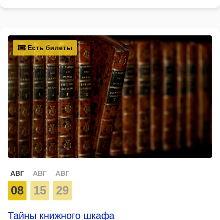
Есть билеты
АВГ
АВГ
АВГ
08
15
29
Тайны книжного шкафа