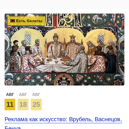
Есть билеты
АВГ
АВГ
АВГ
11
18
25
Реклама как искусство: Врубель, Васнецов,
Бенуа