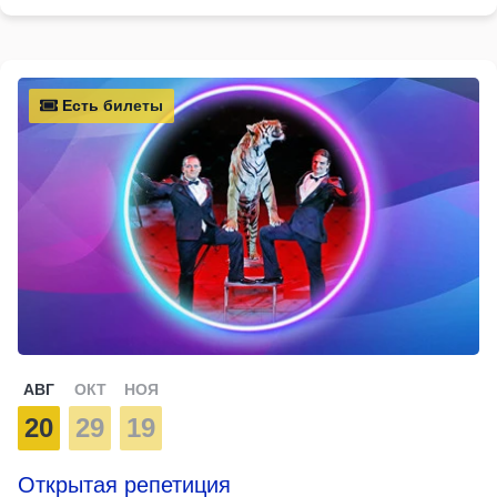
Есть билеты
АВГ
ОКТ
НОЯ
20
29
19
Открытая репетиция