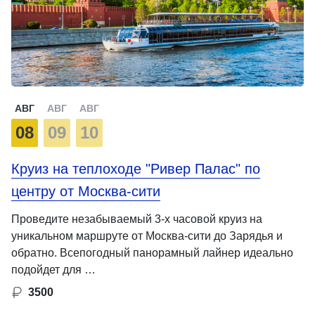
АВГ
АВГ
АВГ
08
09
10
Круиз на теплоходе "Ривер Палас" по
центру от Москва-сити
Проведите незабываемый 3-х часовой круиз на
уникальном маршруте от Москва-сити до Зарядья и
обратно. Всепогодный панорамный лайнер идеально
подойдет для …
3500