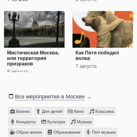
7 августа
9 августа
Котельнической
Высотке
Мистическая Москва,
Как Петя победил
или территория
волкa
призраков
7 августа
8 августа
Все мероприятия в Москве
→
Бизнес
Для детей
Кино
Классика
Концерты
Культура
Музыка
Образ жизни
Образование
Поп музыка