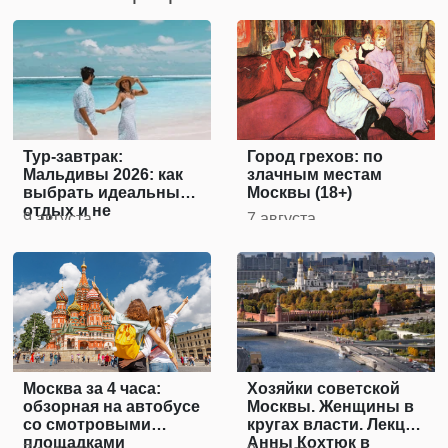
Тур-завтрак:
Город грехов: по
Мальдивы 2026: как
злачным местам
выбрать идеальный
Москвы (18+)
отдых и не
9 августа
7 августа
переплатить
Москва за 4 часа:
Хозяйки советской
обзорная на автобусе
Москвы. Женщины в
со смотровыми
кругах власти. Лекция
площадками
Анны Кохтюк в