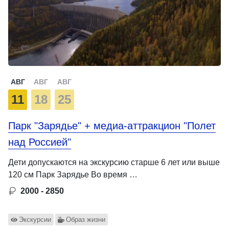
АВГ
АВГ
АВГ
11
18
25
Парк "Зарядье" + медиа-аттракцион "Полет
над Россией"
Дети допускаются на экскурсию старше 6 лет или выше
120 см Парк Зарядье Во время …
2000 - 2850
Экскурсии
Образ жизни