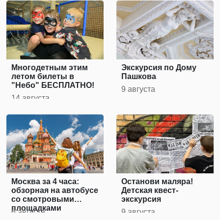
Многодетным этим
Экскурсия по Дому
летом билеты в
Пашкова
"Небо" БЕСПЛАТНО!
9 августа
14 августа
Москва за 4 часа:
Останови маляра!
обзорная на автобусе
Детская квест-
со смотровыми
экскурсия
площадками
6 августа
9 августа