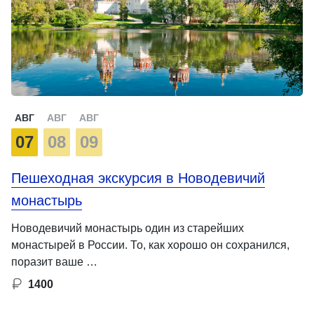
АВГ
АВГ
АВГ
07
08
09
Пешеходная экскурсия в Новодевичий
монастырь
Новодевичий монастырь один из старейших
монастырей в России. То, как хорошо он сохранился,
поразит ваше …
1400