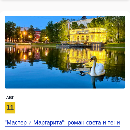
АВГ
11
"Мастер и Маргарита": роман света и тени