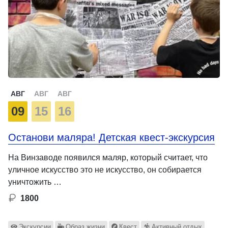
АВГ
АВГ
АВГ
09
15
16
Останови маляра! Детская квест-экскурсия
На Винзаводе появился маляр, который считает, что
уличное искусство это не искусство, он собирается
уничтожить …
1800
Экскурсии
Образ жизни
Квест
Активный отдых