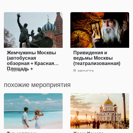
Жемчужины Москвы
Привидения и
(автобусная
ведьмы Москвы
обзорная + Красная
(театрализованная)
Площадь +
7 августа
8 августа
Исторический музей
с аудиогидом)
похожие мероприятия