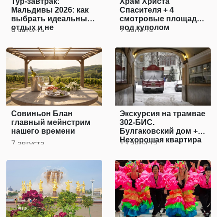
Тур-завтрак:
Храм Христа
Мальдивы 2026: как
Спасителя + 4
выбрать идеальный
смотровые площадки
отдых и не
под куполом
9 августа
7 августа
переплатить
Совиньон Блан
Экскурсия на трамвае
главный мейнстрим
302-БИС.
нашего времени
Булгаковский дом +
Нехорошая квартира
7 августа
13 августа