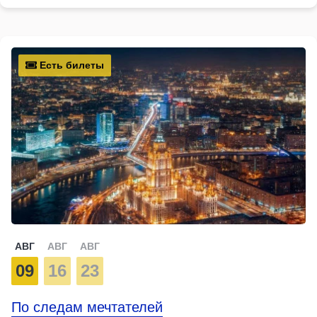
Есть билеты
АВГ
АВГ
АВГ
09
16
23
По следам мечтателей