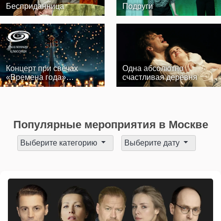
Беспри­дан­ни­ца
Подруги
Концерт при свечах
Одна абсолютно
«Времена года»
счастливая деревня
Вивальди
Популярные мероприятия в Москве
Выберите категорию
Выберите дату