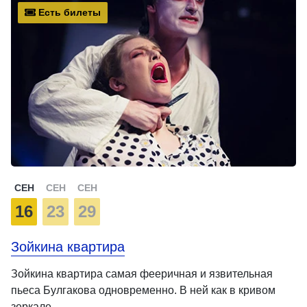
Есть билеты
СЕН
СЕН
СЕН
16
23
29
Зойкина квартира
Зойкина квартира самая фееричная и язвительная
пьеса Булгакова одновременно. В ней как в кривом
зеркале …