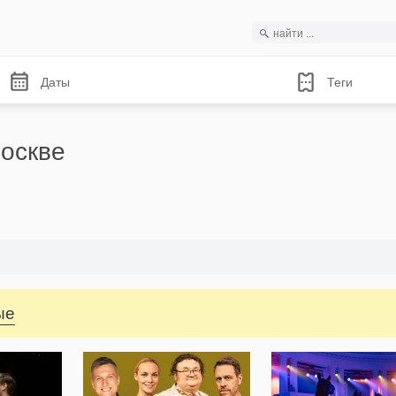
Даты
Теги
оскве
ые