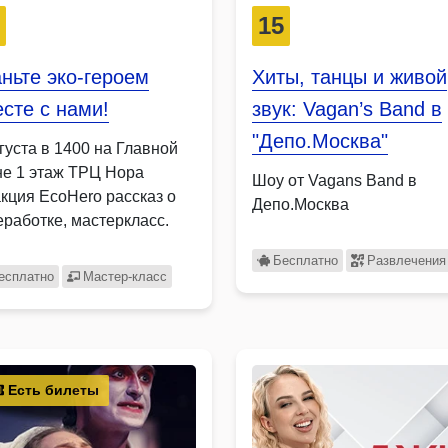
8
15
ньте эко-героем
Хиты, танцы и живой
сте с нами!
звук: Vagan’s Band в
"Депо.Москва"
густа в 1400 на Главной
не 1 этаж ТРЦ Нора
Шоу от Vagans Band в
акция EcoHero рассказ о
Депо.Москва
еработке, мастеркласс.
Бесплатно
Развлечения
есплатно
Мастер-класс
Есть билеты