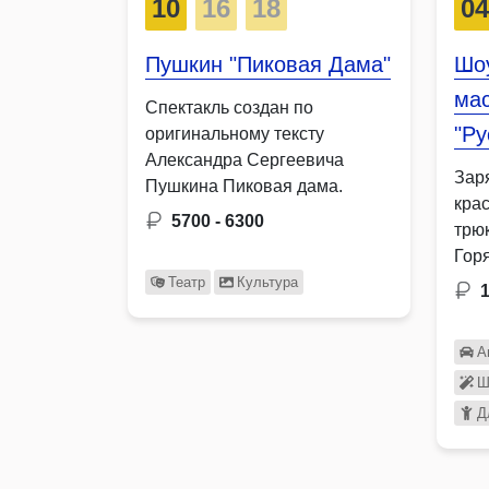
10
16
18
0
Пушкин "Пиковая Дама"
Шо
ма
Спектакль создан по
"Ру
оригинальному тексту
Александра Сергеевича
Зар
Пушкина Пиковая дама.
кра
5700 - 6300
трю
Гор
акр
Театр
Культура
А
Ш
Д