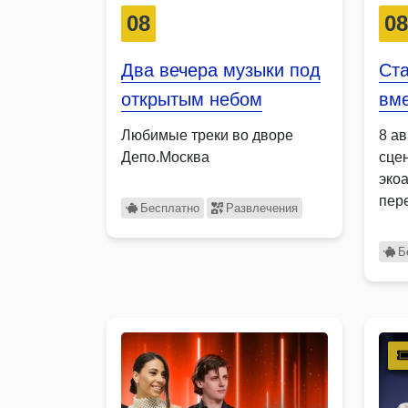
08
0
Два вечера музыки под
Ста
открытым небом
вме
Любимые треки во дворе
8 ав
Депо.Москва
сце
эко
пер
Бесплатно
Развлечения
Б