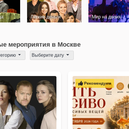
ца
Лёгкие деньги
Мир на двоих
е мероприятия в Москве
тегорию
Выберите дату
Рекомендуем