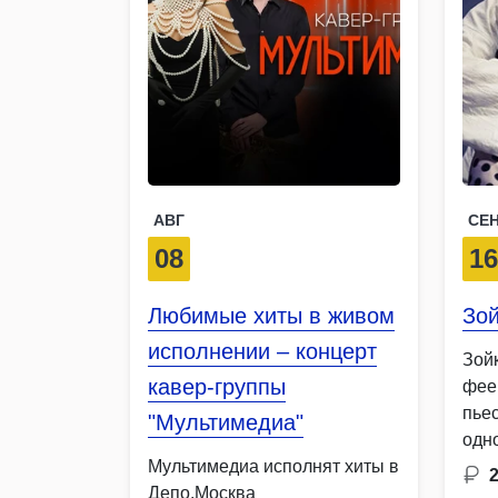
АВГ
СЕ
08
1
Любимые хиты в живом
Зой
исполнении – концерт
Зой
кавер-группы
фее
пье
"Мультимедиа"
одн
Мультимедиа исполнят хиты в
кри
Депо.Москва