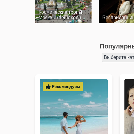
Космические тропы
Москвы (пешеходная
Беспри­дан­ни­
экскурсия по…
Популярны
Выберите ка
Рекомендуем