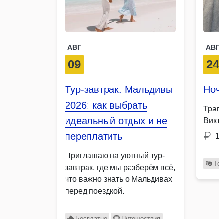
АВГ
АВ
09
2
Тур-завтрак: Мальдивы
Но
2026: как выбрать
Тра
идеальный отдых и не
Вик
переплатить
Приглашаю на уютный тур-
Т
завтрак, где мы разберём всё,
что важно знать о Мальдивах
перед поездкой.
Бесплатно
Путешествия