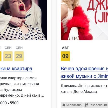
Н
СЕН
СЕН
АВГ
6
23
29
09
кина квартира
Вечер вдохновения 
живой музыки с Jimi
кина квартира самая
ричная и язвительная
Джимина Jimina исполнит
са Булгакова
хиты в Депо.Москва
овременно. В ней как в
вом зеркале …
2000 - 5500
Бесплатно
Развлечения