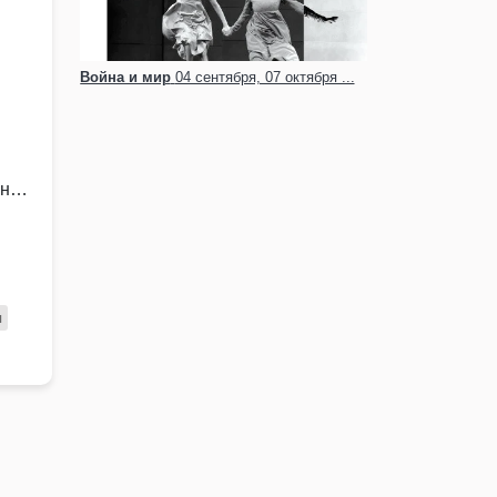
Война и мир
04 сентября, 07 октября ...
 на
п