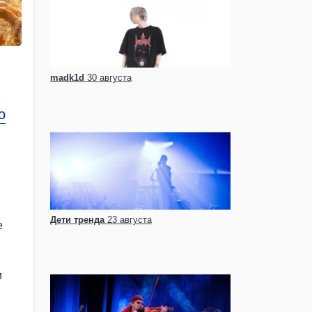
madk1d
30 августа
о
Дети тренда
23 августа
е
и