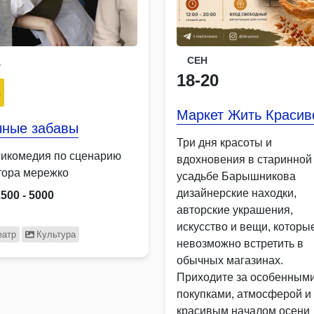
СЕН
Г
18-20
4
Маркет Жить Красив
чные забавы
Три дня красоты и
гикомедия по сценарию
вдохновения в старинной
тора мережко
усадьбе Барышникова
дизайнерские находки,
1500 - 5000
авторские украшения,
искусство и вещи, которы
еатр
Культура
невозможно встретить в
обычных магазинах.
Приходите за особенным
покупками, атмосферой и
красивым началом осени