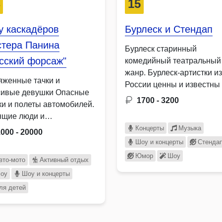
4
15
у каскадёров
Бурлеск и Стендап
стера Панина
Бурлеск старинный
сский форсаж"
комедийный театральный
жанр. Бурлеск-артистки из
яженные тачки и
России ценны и известны
сивые девушки Опасные
весь мир. Несколько …
1700 - 3200
ки и полеты автомобилей.
ящие люди и
обатические сальто. …
Концерты
Музыка
1000 - 20000
Шоу и концерты
Стенда
Юмор
Шоу
вто-мото
Активный отдых
оу
Шоу и концерты
ля детей