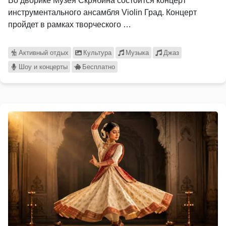
Во дворике Музея Скрябина состоится концерт
инструментального ансамбля Violin Град. Концерт
пройдет в рамках творческого …
Активный отдых
Культура
Музыка
Джаз
Шоу и концерты
Бесплатно