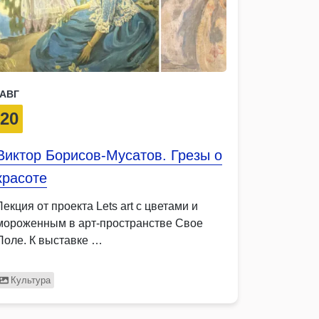
АВГ
20
Виктор Борисов-Мусатов. Грезы о
красоте
Лекция от проекта Lets art с цветами и
мороженным в арт-пространстве Свое
Поле. К выставке …
Культура