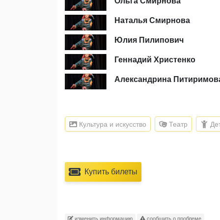
Ольга Смирнова
Наталья Смирнова
Юлия Пилипович
Геннадий Христенко
Александрина Питиримов
Культура и искусство
Театр
Де
Купить билеты
изменить информацию
сообщить о проблеме