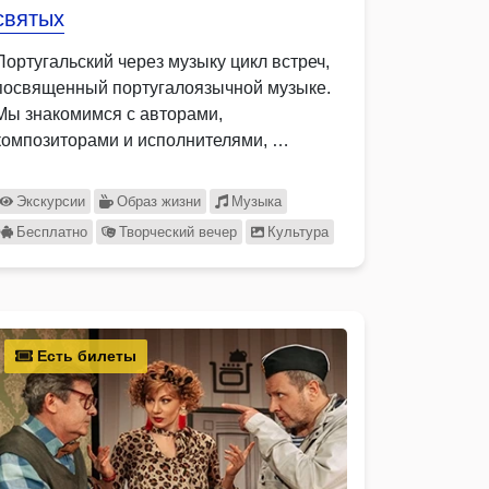
святых
Португальский через музыку цикл встреч,
посвященный португалоязычной музыке.
Мы знакомимся с авторами,
композиторами и исполнителями, …
Экскурсии
Образ жизни
Музыка
Бесплатно
Творческий вечер
Культура
Есть билеты