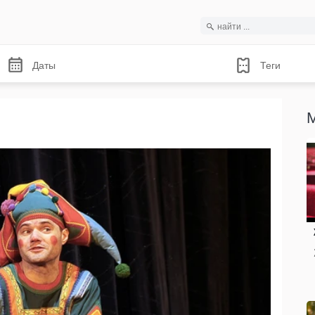
Даты
Теги
М