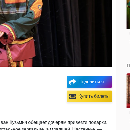
п
Поделиться
Купить билеты
Иван Кузьмич обещает дочерям привезти подарки.
стальное зеркальце, а младшей, Настеньке, —