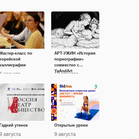
Мастер-класс по
АРТ-УЖИН «История
корейской
порнографии»
каллиграфии
совместно с
YaAndArt
6 августа
19 августа
Гадкий утенок
Открытые уроки
9 августа
9 августа