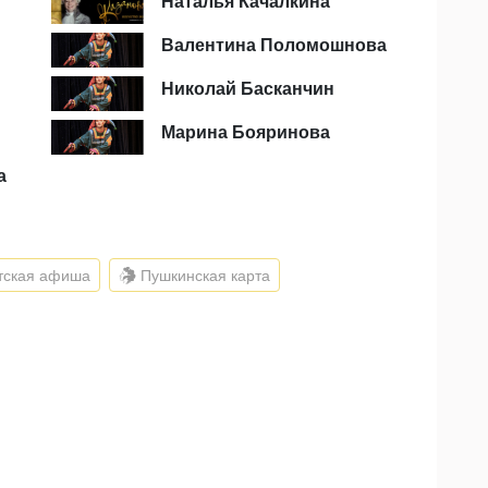
Наталья Качалкина
Валентина Поломошнова
Николай Басканчин
Марина Бояринова
а
тская афиша
Пушкинская карта