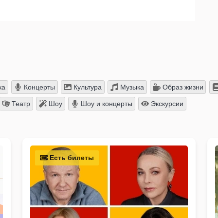
ка
Концерты
Культура
Музыка
Образ жизни
Театр
Шоу
Шоу и концерты
Экскурсии
Есть билеты