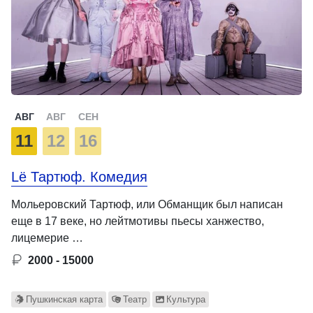
АВГ
АВГ
СЕН
11
12
16
Lё Тартюф. Комедия
Мольеровский Тартюф, или Обманщик был написан
еще в 17 веке, но лейтмотивы пьесы ханжество,
лицемерие …
2000 - 15000
Пушкинская карта
Театр
Культура