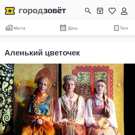
Места
Даты
Теги
Аленький цветочек