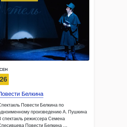
СЕН
26
Повести Белкина
Спектакль Повести Белкина по
одноименному произведению А. Пушкина
В спектакль режиссера Семена
Спесивцева Повести Белкина …