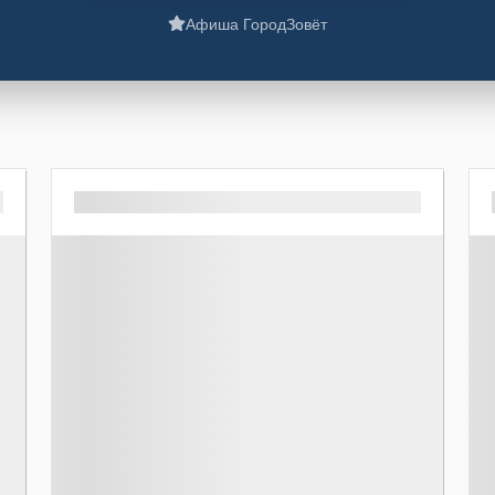
Афиша ГородЗовёт