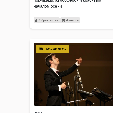
покупками, атмосферой и красивым
началом осени
Образ жизни
Ярмарка
Есть билеты