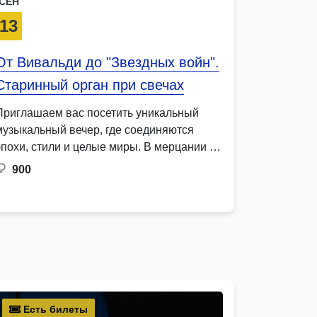
СЕН
13
От Вивальди до "Звездных войн".
Старинный орган при свечах
Приглашаем вас посетить уникальный
музыкальный вечер, где соединяются
эпохи, стили и целые миры. В мерцании …
900
Есть билеты