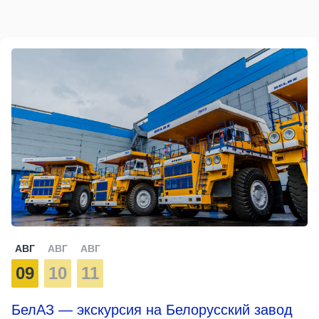
АВГ
АВГ
АВГ
09
10
11
БелАЗ — экскурсия на Белорусский завод