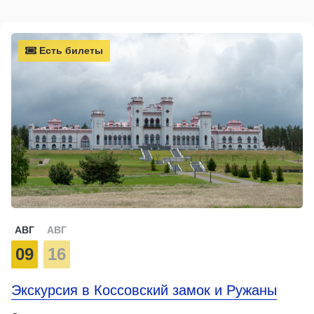
Есть билеты
АВГ
АВГ
09
16
Экскурсия в Коссовский замок и Ружаны