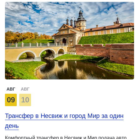
АВГ
АВГ
09
10
Трансфер в Несвиж и город Мир за один
день
Комфортный трансфер в Несвиж и Мир подача авто,