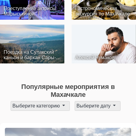
Преступление актрисы
Гастрономическая
Марыськиной
экскурсия по Махачкале
Поездка на Сулакский
каньон и бархан Сары-
Алексей Чумаков
кум
Популярные мероприятия в
Махачкале
Выберите категорию
Выберите дату