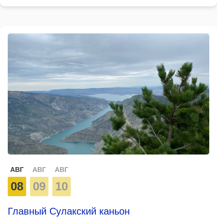
АВГ
АВГ
АВГ
08
09
10
Главный Сулакский каньон