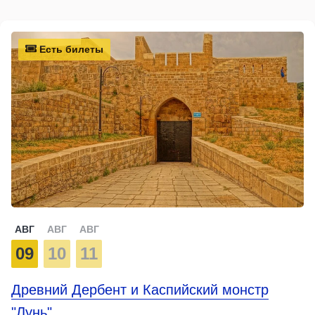
Есть билеты
АВГ
АВГ
АВГ
09
10
11
Древний Дербент и Каспийский монстр
"Лунь"