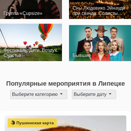
Сны Людовико Эйнауди
Группа «Cupsize»
при свечах. Солисты
Оркестра…
Фестиваль: Дети. Воздух.
Счастье
Бывшие
Популярные мероприятия в Липецке
Выберите категорию
Выберите дату
Пушкинская карта