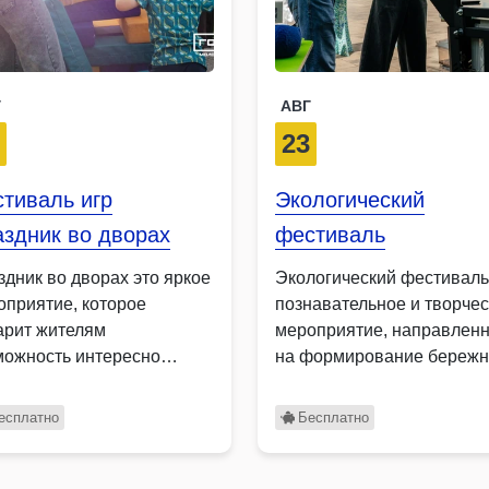
Г
АВГ
5
23
тиваль игр
Экологический
здник во дворах
фестиваль
здник во дворах это яркое
Экологический фестиваль
оприятие, которое
познавательное и творче
арит жителям
мероприятие, направлен
можность интересно
на формирование бережн
вести время всей семьей,
отношения к окружающей
среде …
есплатно
Бесплатно