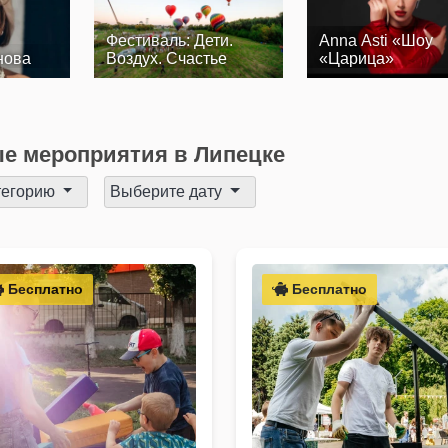
Фестиваль: Дети.
Anna Asti «Шоу
нова
Воздух. Счастье
«Царица»
е мероприятия в Липецке
тегорию
Выберите дату
Бесплатно
Бесплатно