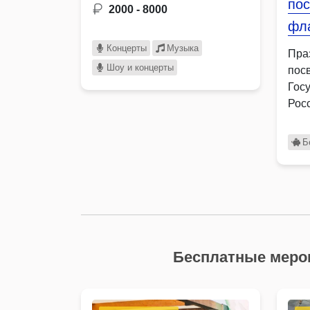
по
2000 - 8000
фл
Концерты
Музыка
Пра
Шоу и концерты
пос
Гос
Рос
ста
объ
Б
раз
Бесплатные меро