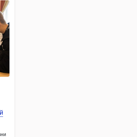
й
зни