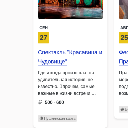
СЕН
АВ
27
2
Спектакль "Красавица и
Фес
Чудовище"
Пра
Где и когда произошла эта
Пра
удивительная история, не
мер
известно. Впрочем, самые
под
важные в жизни встречи …
воз
про
500 - 600
…
Б
Пушкинская карта