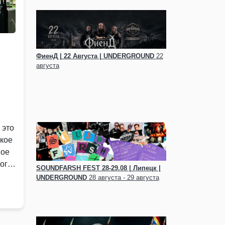
ФиенД | 22 Августа | UNDERGROUND
22
августа
 это
ское
ное
ого
SOUNDFARSH FEST 28-29.08 | Липецк |
UNDERGRОUND
28 августа - 29 августа