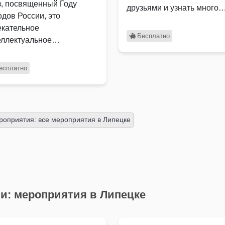
з, посвященный Году
друзьями и узнать много
одов России, это
нового и …
екательное
Бесплатно
еллектуальное
оприятие, которое
накомит участников с
есплатно
атым культурным …
роприятия: все мероприятия в Липецке
и: мероприятия в Липецке