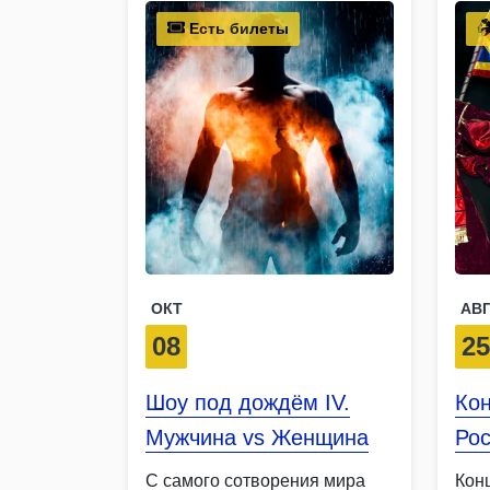
Есть билеты
ОКТ
АВ
08
2
Шоу под дождём IV.
Кон
Мужчина vs Женщина
Рос
С самого сотворения мира
Кон