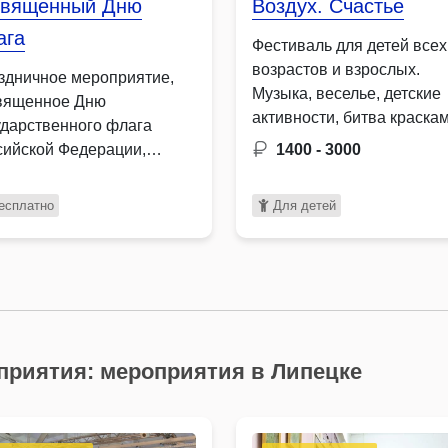
священный Дню
Воздух. Счастье
ага
Фестиваль для детей всех
возрастов и взрослых.
здничное мероприятие,
Музыка, веселье, детские
вященное Дню
активности, битва краска
ударственного флага
холи, пенная …
сийской Федерации,
1400 - 3000
нет ярким событием,
единяющим жителей
есплатно
Для детей
ных поколений …
приятия: мероприятия в Липецке