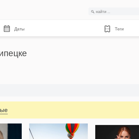
Даты
Теги
ипецке
ные