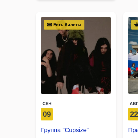
Есть билеты
СЕН
АВ
09
2
Группа "Cupsize"
Пра