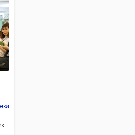
тека
их