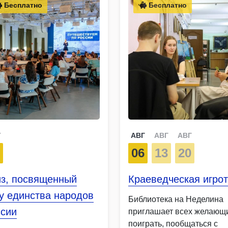
Бесплатно
Бесплатно
Г
АВГ
АВГ
АВГ
0
06
13
20
из, посвященный
Краеведческая игро
у единства народов
Библиотека на Неделина
ссии
приглашает всех желающ
поиграть, пообщаться с