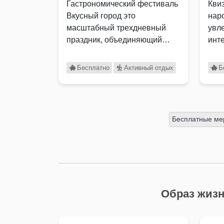
Гастрономический фестиваль
Кви
Вкусный город это
нар
масштабный трехдневный
увл
праздник, объединяющий
инт
ценителей вкусной еды,
мер
семейного отдыха и …
поз
Бесплатно
Активный отдых
Б
бог
Бесплатные ме
Образ жизн