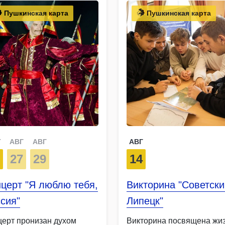
Пушкинская карта
Пушкинская карта
Г
АВГ
АВГ
АВГ
5
27
29
14
церт "Я люблю тебя,
Викторина "Советски
сия"
Липецк"
церт пронизан духом
Викторина посвящена жи