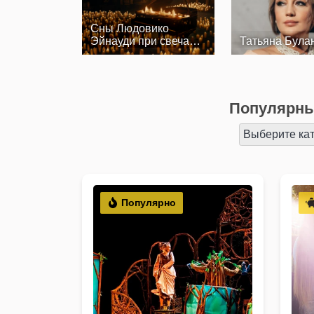
Сны Людовико
Эйнауди при свечах.
Татьяна Була
Солисты Оркестра…
Популярны
Выберите ка
Популярно