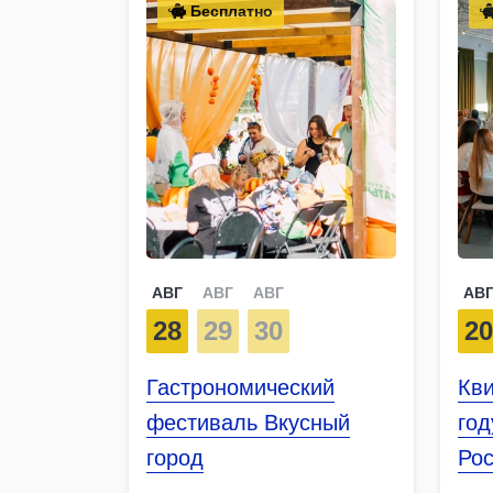
Бесплатно
АВГ
АВГ
АВГ
АВ
28
29
30
2
Гастрономический
Кв
фестиваль Вкусный
год
город
Ро