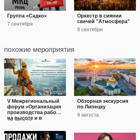
Группа «Садко»
Оркестр в сиянии
свечей "Атмосфера"
7 сентября
8 сентября
похожие мероприятия
V Межрегиональный
Обзорная экскурсия
форум «Организация
по Липецку
производства работ
9 августа
на высоте и в
19 августа
ограниченных и
замкнутых
пространствах: