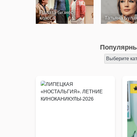
Палата бизнес-
класса
Татьяна Була
Популярны
Выберите ка