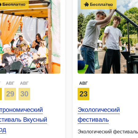
Бесплатно
Бесплатно
Г
АВГ
АВГ
АВГ
8
29
30
23
строномический
Экологический
стиваль Вкусный
фестиваль
од
Экологический фестиваль