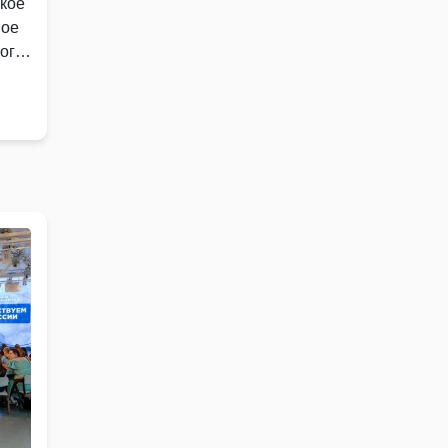
ское
ное
ого