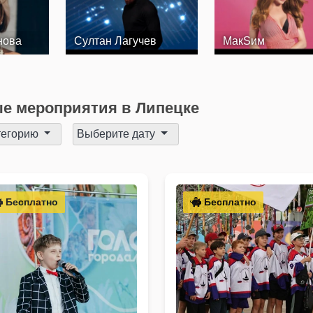
нова
Султан Лагучев
МакSим
е мероприятия в Липецке
тегорию
Выберите дату
Бесплатно
Бесплатно