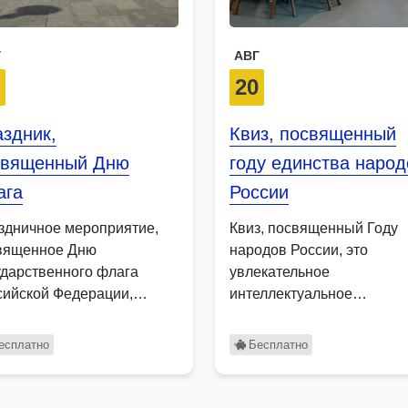
Г
АВГ
2
20
здник,
Квиз, посвященный
священный Дню
году единства народ
ага
России
здничное мероприятие,
Квиз, посвященный Году
вященное Дню
народов России, это
ударственного флага
увлекательное
сийской Федерации,
интеллектуальное
нет ярким событием,
мероприятие, которое
единяющим жителей
познакомит участников с
есплатно
Бесплатно
ных поколений …
богатым культурным …