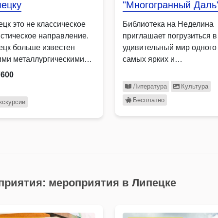
пецку
"Многогранный Даль
ецк это не классическое
Библиотека на Неделина
истическое направление.
приглашает погрузиться в
ецк больше известен
удивительный мир одного
ими металлургическими
самых ярких и
дами. Но в городе есть на
разносторонних людей …
7600
 посмотреть, здесь …
Литература
Культура
Бесплатно
кскурсии
приятия: мероприятия в Липецке