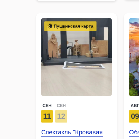
Пушкинская карта
СЕН
СЕН
АВ
11
12
0
Спектакль "Кровавая
Обз