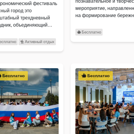
познавательное и творче
трономический фестиваль
мероприятие, направлен
сный город это
на формирование бережн
штабный трехдневный
отношения к окружающей
здник, объединяющий
среде …
ителей вкусной еды,
Бесплатно
ейного отдыха и …
есплатно
Активный отдых
Бесплатно
Бесплатно