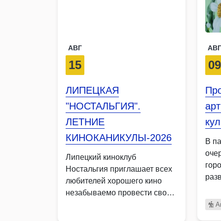
АВГ
АВ
15
0
ЛИПЕЦКАЯ
Про
"НОСТАЛЬГИЯ".
арт
ЛЕТНИЕ
кул
КИНОКАНИКУЛЫ-2026
В п
оче
Липецкий киноклуб
гор
Ностальгия приглашает всех
раз
любителей хорошего кино
незабываемо провести свои
каникулы в доброй компании
А
…