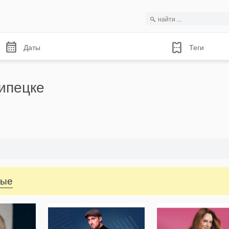
Даты
Теги
ипецке
ные