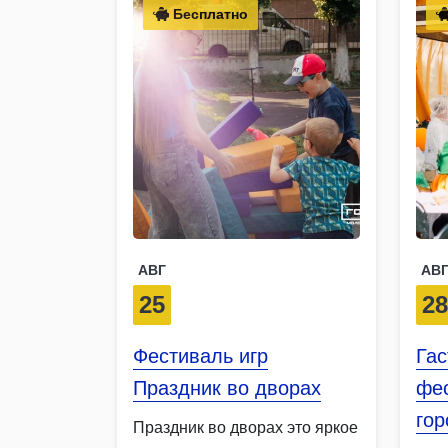
Бесплатно
АВГ
АВ
25
2
Фестиваль игр
Га
Праздник во дворах
фе
гор
Праздник во дворах это яркое