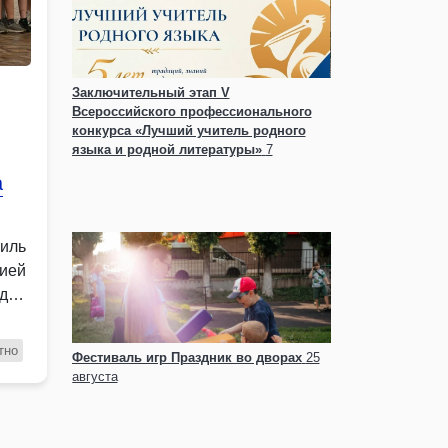
Заключительный этап V
Всероссийского профессионального
конкурса «Лучший учитель родного
языка и родной литературы»
7
сентября - 11 сентября
а
тиль
гией
одно
тно
Фестиваль игр Праздник во дворах
25
августа