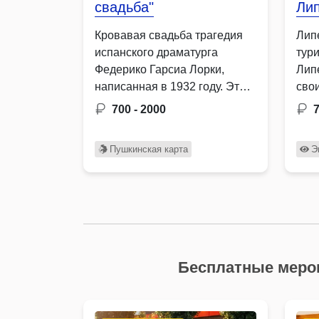
свадьба"
Ли
Кровавая свадьба трагедия
Лип
испанского драматурга
тур
Федерико Гарсиа Лорки,
Лип
написанная в 1932 году. Это
сво
произведение о …
заво
700 - 2000
что
Пушкинская карта
Э
Бесплатные меро