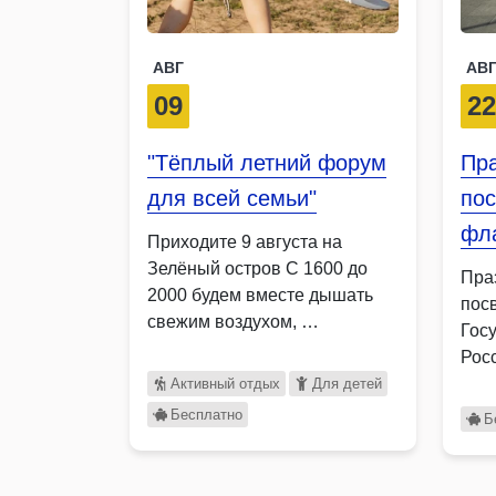
АВГ
АВ
09
2
"Тёплый летний форум
Пра
для всей семьи"
по
фл
Приходите 9 августа на
Зелёный остров С 1600 до
Пра
2000 будем вместе дышать
пос
свежим воздухом, …
Гос
Рос
ста
Активный отдых
Для детей
объ
Бесплатно
Б
раз