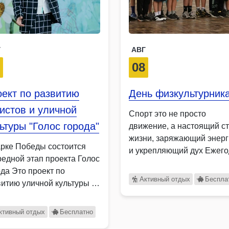
Г
АВГ
9
08
ект по развитию
День физкультурник
истов и уличной
Спорт это не просто
ьтуры "Голос города"
движение, а настоящий с
жизни, заряжающий энер
арке Победы состоится
и укрепляющий дух Ежег
редной этап проекта Голос
…
ода Это проект по
Активный отдых
Беспла
витию уличной культуры …
ктивный отдых
Бесплатно