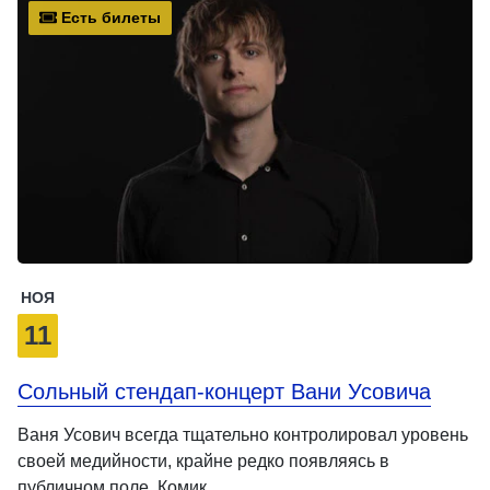
Есть билеты
НОЯ
11
Сольный стендап-концерт Вани Усовича
Ваня Усович всегда тщательно контролировал уровень
своей медийности, крайне редко появляясь в
публичном поле. Комик …