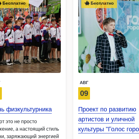
Бесплатно
Бесплатно
Г
АВГ
8
09
ь физкультурника
Проект по развитию
артистов и уличной
рт это не просто
культуры "Голос гор
жение, а настоящий стиль
ни, заряжающий энергией