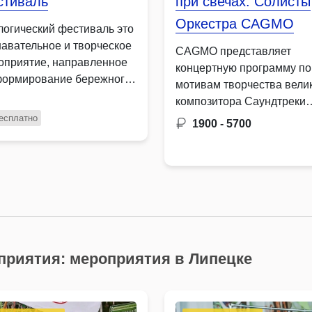
стиваль
при свечах. Солисты
Оркестра CAGMO
логический фестиваль это
навательное и творческое
CAGMO представляет
оприятие, направленное
концертную программу по
формирование бережного
мотивам творчества вели
ошения к окружающей
композитора Саундтреки
де …
Эйнауди при свечах в
есплатно
1900 - 5700
исполнении …
приятия: мероприятия в Липецке