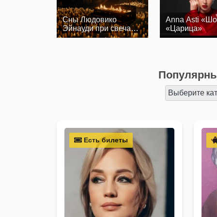
Сны Людовико
Anna Asti «Шо
Эйнауди при свечах.
«Царица»
Солисты Оркестра…
Популярны
Выберите ка
Есть билеты