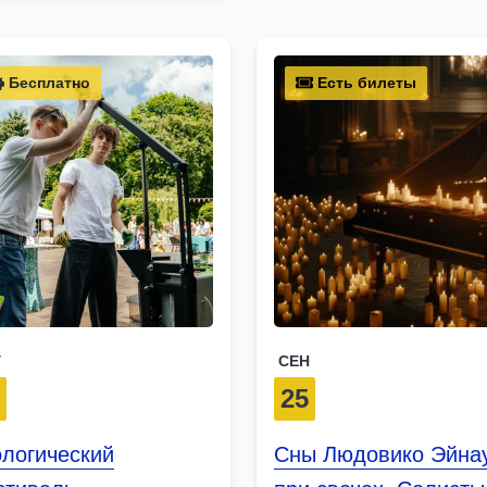
Бесплатно
Есть билеты
Г
СЕН
3
25
ологический
Сны Людовико Эйна