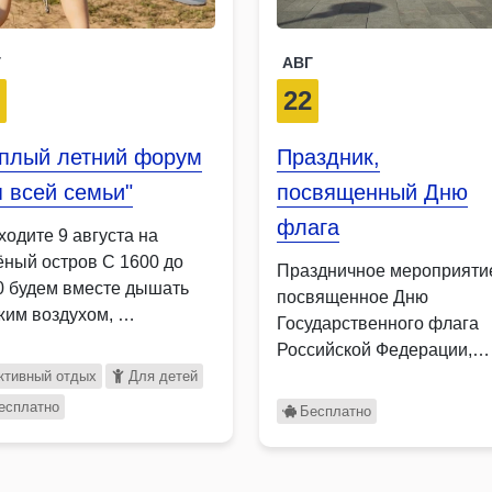
Г
АВГ
9
22
ёплый летний форум
Праздник,
 всей семьи"
посвященный Дню
флага
ходите 9 августа на
ёный остров С 1600 до
Праздничное мероприяти
0 будем вместе дышать
посвященное Дню
жим воздухом, …
Государственного флага
Российской Федерации,
станет ярким событием,
ктивный отдых
Для детей
объединяющим жителей
есплатно
Бесплатно
разных поколений …