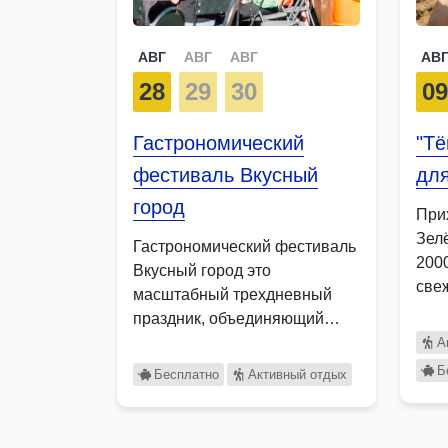
АВГ
АВГ
АВГ
АВ
28
29
30
0
Гастрономический
"Т
фестиваль Вкусный
для
город
При
Зел
Гастрономический фестиваль
200
Вкусный город это
све
масштабный трехдневный
праздник, объединяющий
ценителей вкусной еды,
А
семейного отдыха и …
Б
Бесплатно
Активный отдых