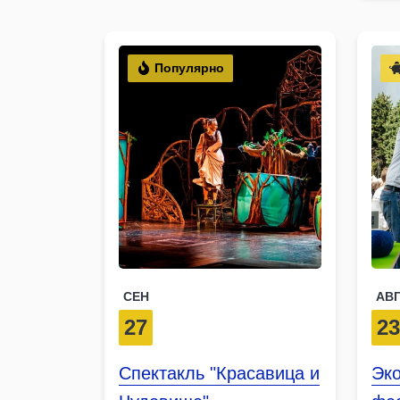
Популярно
СЕН
АВ
27
2
Спектакль "Красавица и
Эк