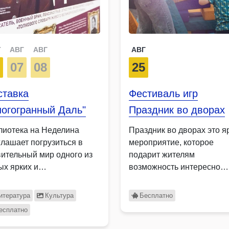
Г
АВГ
АВГ
АВГ
6
07
08
25
ставка
Фестиваль игр
ногогранный Даль"
Праздник во дворах
лиотека на Неделина
Праздник во дворах это я
глашает погрузиться в
мероприятие, которое
вительный мир одного из
подарит жителям
ых ярких и
возможность интересно
носторонних людей …
провести время всей сем
…
итература
Культура
Бесплатно
есплатно