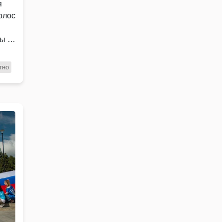
я
олос
ры …
тно