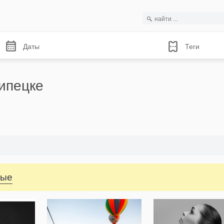
Даты
Теги
ипецке
ные