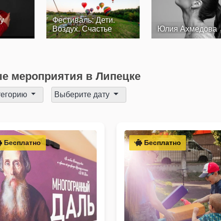
у
Фестиваль: Дети.
Воздух. Счастье
Юлия Ахмедова
е мероприятия в Липецке
тегорию
Выберите дату
Бесплатно
Бесплатно