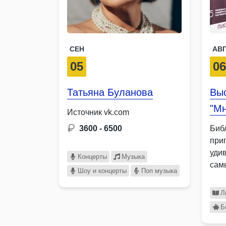
СЕН
АВ
05
0
Татьяна Буланова
Вы
"М
Источник vk.com
3600 - 6500
Биб
при
уди
Концерты
Музыка
сам
Шоу и концерты
Поп музыка
раз
Л
Б