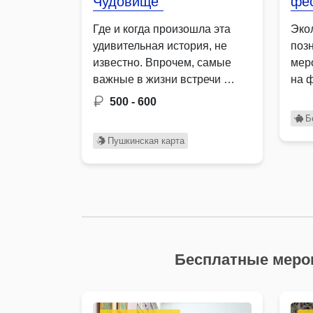
Чудовище"
фе
Где и когда произошла эта
Эко
удивительная история, не
поз
известно. Впрочем, самые
мер
важные в жизни встречи …
на 
отн
500 - 600
сре
Б
Пушкинская карта
Бесплатные меро