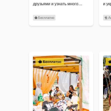
друзьями и узнать много
и у
нового и …
…
Бесплатно
А
Бесплатно