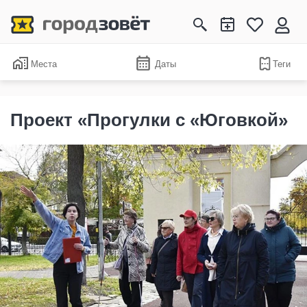
Места
Даты
Теги
Проект «Прогулки с «Юговкой»