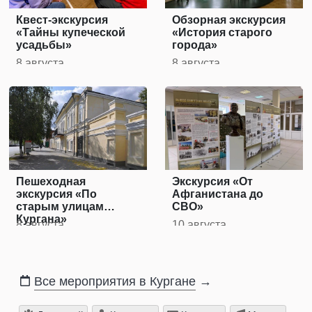
Квест-экскурсия
Обзорная экскурсия
«Тайны купеческой
«История старого
усадьбы»
города»
8 августа
8 августа
Пешеходная
Экскурсия «От
экскурсия «По
Афганистана до
старым улицам
СВО»
Кургана»
8 августа
10 августа
Все мероприятия в Кургане
→