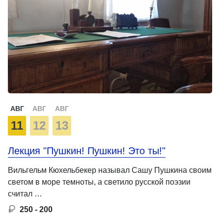
АВГ
АВГ
АВГ
11
12
13
Лекция "Пушкин! Пушкин! Это ты!"
Вильгельм Кюхельбекер называл Сашу Пушкина своим
светом в море темноты, а светило русской поэзии
считал …
250 - 200