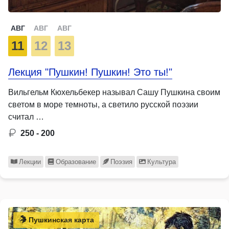
АВГ
АВГ
АВГ
11
12
13
Лекция "Пушкин! Пушкин! Это ты!"
Вильгельм Кюхельбекер называл Сашу Пушкина своим
светом в море темноты, а светило русской поэзии
считал …
250 - 200
Лекции
Образование
Поэзия
Культура
Пушкинская карта