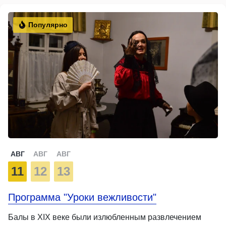
Популярно
АВГ
АВГ
АВГ
11
12
13
Программа "Уроки вежливости"
Балы в XIX веке были излюбленным развлечением