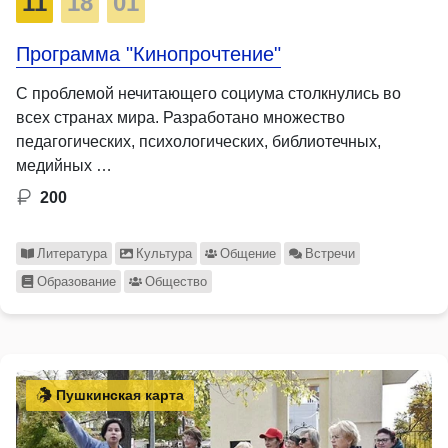
11
18
01
Программа "Кинопрочтение"
С проблемой нечитающего социума столкнулись во
всех странах мира. Разработано множество
педагогических, психологических, библиотечных,
медийных …
200
Литература
Культура
Общение
Встречи
Образование
Общество
Пушкинская карта