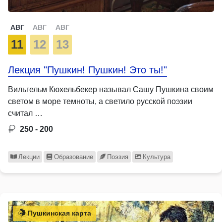
АВГ
АВГ
АВГ
11
12
13
Лекция "Пушкин! Пушкин! Это ты!"
Вильгельм Кюхельбекер называл Сашу Пушкина своим
светом в море темноты, а светило русской поэзии
считал …
250 - 200
Лекции
Образование
Поэзия
Культура
Пушкинская карта