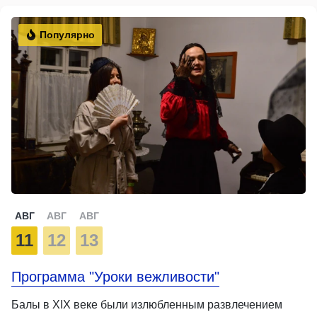
Популярно
АВГ
АВГ
АВГ
11
12
13
Программа "Уроки вежливости"
Балы в XIX веке были излюбленным развлечением