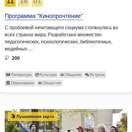
11
18
01
Программа "Кинопрочтение"
С проблемой нечитающего социума столкнулись во
всех странах мира. Разработано множество
педагогических, психологических, библиотечных,
медийных …
200
Литература
Культура
Общение
Встречи
Образование
Общество
Пушкинская карта