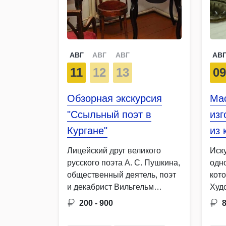
АВГ
АВГ
АВГ
АВ
11
12
13
0
Обзорная экскурсия
Мас
"Ссыльный поэт в
изг
Кургане"
из 
Лицейский друг великого
Иск
русского поэта А. С. Пушкина,
одн
общественный деятель, поэт
кот
и декабрист Вильгельм
Худ
Карлович …
кож
200 - 900