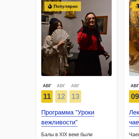
Популярно
АВГ
АВГ
АВГ
АВ
11
12
13
0
Программа "Уроки
Лек
вежливости"
чае
Балы в XIX веке были
Чае