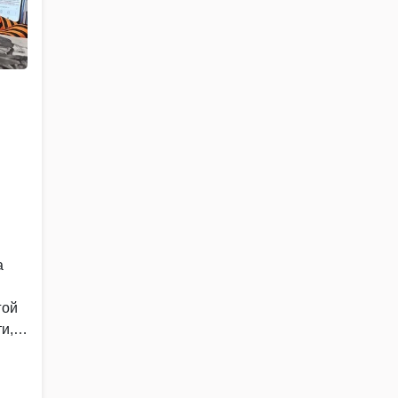
а
гой
и,