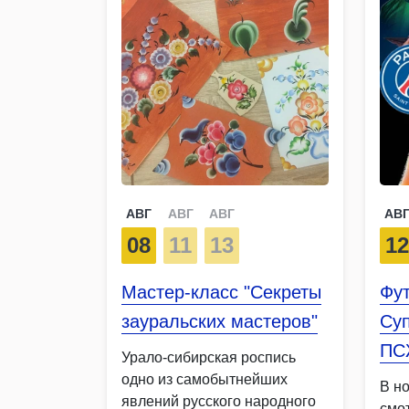
АВГ
АВГ
АВГ
АВ
08
11
13
1
Мастер-класс "Секреты
Фут
зауральских мастеров"
Су
ПС
Урало-сибирская роспись
одно из самобытнейших
В но
явлений русского народного
смо