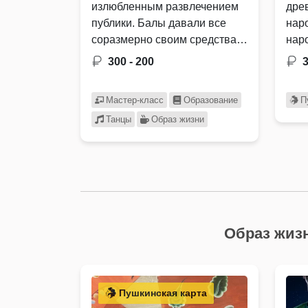
излюбленным развлечением
дре
публики. Балы давали все
нар
соразмерно своим средствам
нар
и …
глу
300 - 200
Мастер-класс
Образование
П
Танцы
Образ жизни
Образ жизн
Пушкинская карта