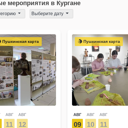
е мероприятия в Кургане
тегорию
Выберите дату
Пушкинская карта
Пушкинская карта
Г
АВГ
АВГ
АВГ
АВГ
АВГ
0
11
12
09
10
11