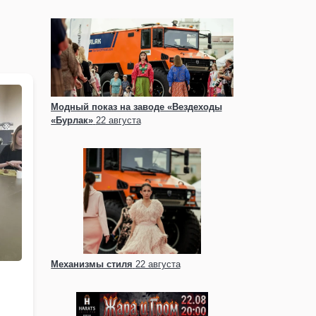
Модный показ на заводе «Вездеходы
«Бурлак»
22 августа
Механизмы стиля
22 августа