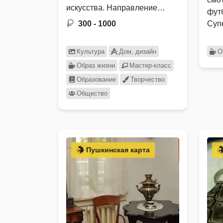
искусства. Направление
фут
включает в себя гармоничную
300 - 1000
Суп
и …
- А
Культура
Дом, дизайн
О
Образ жизни
Мастер-класс
Образование
Творчество
Общество
Пушкинская карта