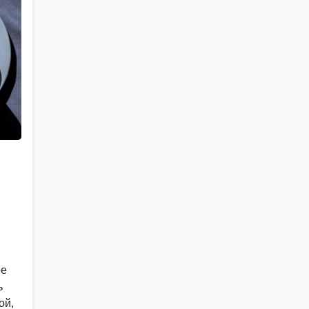
ое
ь
ой,