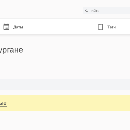
Даты
Теги
ургане
ные