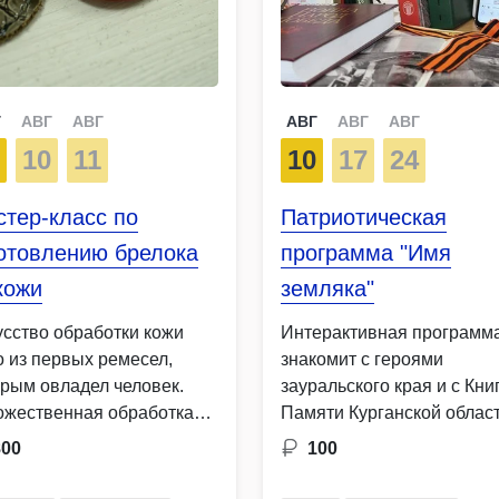
Г
АВГ
АВГ
АВГ
АВГ
АВГ
9
10
11
10
17
24
тер-класс по
Патриотическая
отовлению брелока
программа "Имя
кожи
земляка"
усство обработки кожи
Интерактивная программ
о из первых ремесел,
знакомит с героями
орым овладел человек.
зауральского края и с Кни
ожественная обработка
Памяти Курганской област
и была хорошо …
которая положена …
800
100