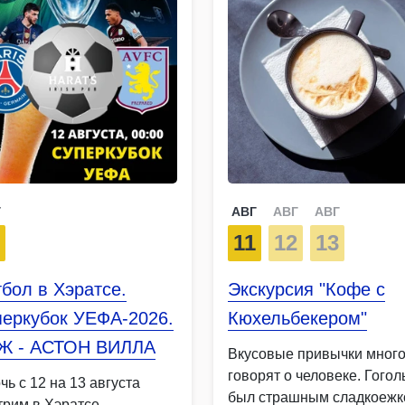
Г
АВГ
АВГ
АВГ
2
11
12
13
бол в Хэратсе.
Экскурсия "Кофе с
перкубок УЕФА-2026.
Кюхельбекером"
Ж - АСТОН ВИЛЛА
Вкусовые привычки мног
говорят о человеке. Гогол
чь с 12 на 13 августа
был страшным сладкоежк
трим в Хэратсе