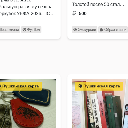
Толстой после 50 стал
больную развязку сезона.
вегетарианцем, …
еркубок УЕФА-2026. ПСЖ
500
стон Вилла
браз жизни
Футбол
Экскурсии
Образ жизни
Пушкинская карта
Пушкинская карта