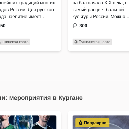
внейших традиций многих
на бал начала XIX века, в
одов России. Для русского
самый расцвет бальной
ода чаепитие имеет
культуры России. Можно 
бокие исторические …
350
300
ушкинская карта
Пушкинская карта
и: мероприятия в Кургане
Популярно