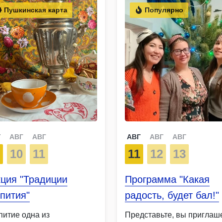
Пушкинская карта
Популярно
Г
АВГ
АВГ
АВГ
АВГ
АВГ
9
10
11
11
12
13
ция "Традиции
Программа "Какая
пития"
радость, будет бал!"
питие одна из
Представьте, вы пригла