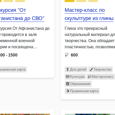
курсия "От
Мастер-класс по
ганистана до СВО"
скульптуре из глины
курсия От Афганистана до
Глина это прекрасный
 проводится в зале
натуральный материал д
ременной военной
творчества. Она обладает
ории и посвящена
пластичностью, позволя
чевым локальным …
придавать любую форму, 
100 - 1500
600
ушкинская карта
Для детей
Творчество
Культура
Мастер-класс
Образование
Пушкинская карта