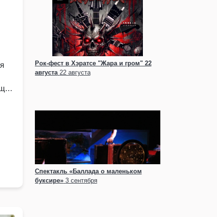
Рок-фест в Хэратсе "Жара и гром" 22
ля
августа
22 августа
ющей
и …
Спектакль «Баллада о маленьком
буксире»
3 сентября