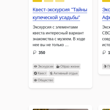
Квест-экскурсия "Тайны
Экс
купеческой усадьбы"
Аф
Экскурсия с элементами
Экс
квеста интересный вариант
СВО
знакомства с музеем. В ходе
сов
нее вы не только …
ист
клю
350
Экскурсии
Образ жизни
П
Квест
Активный отдых
Общество