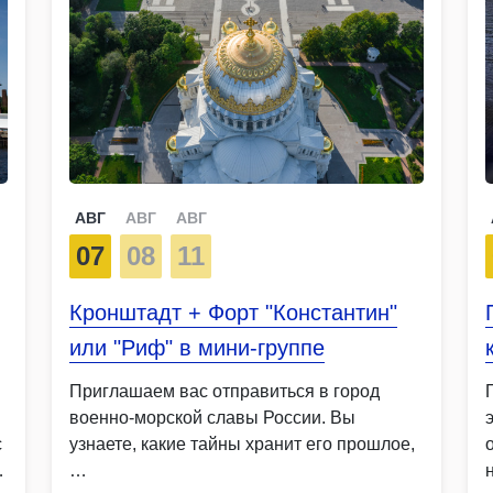
АВГ
АВГ
АВГ
07
08
11
Кронштадт + Форт "Константин"
или "Риф" в мини-группе
Приглашаем вас отправиться в город
военно-морской славы России. Вы
с
узнаете, какие тайны хранит его прошлое,
я
…