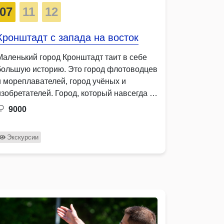
07
11
12
Кронштадт с запада на восток
Маленький город Кронштадт таит в себе
большую историю. Это город флотоводцев
и мореплавателей, город учёных и
изобретателей. Город, который навсегда …
9000
Экскурсии