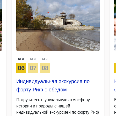
АВГ
АВГ
АВГ
06
07
08
Индивидуальная экскурсия по
форту Риф с обедом
Погрузитесь в уникальную атмосферу
истории и природы с нашей
индивидуальной экскурсией по форту Риф