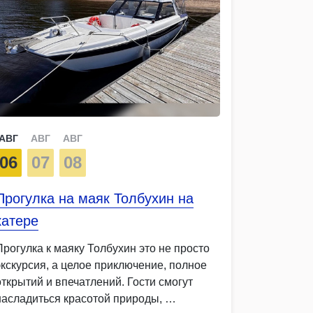
АВГ
АВГ
АВГ
06
07
08
Прогулка на маяк Толбухин на
катере
Прогулка к маяку Толбухин это не просто
экскурсия, а целое приключение, полное
открытий и впечатлений. Гости смогут
насладиться красотой природы, …