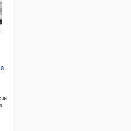
ий
рии
а