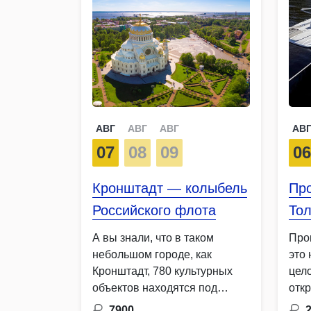
АВГ
АВГ
АВГ
АВ
07
08
09
0
Кронштадт — колыбель
Про
Российского флота
Тол
А вы знали, что в таком
Про
небольшом городе, как
это 
Кронштадт, 780 культурных
цел
объектов находятся под
отк
защитой ЮНЕСКО Давайте
Гос
7900