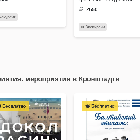
сотой природы, …
дороге, прогулка с гидом 
2650
Кронштадту, а также
кскурсии
теплоходная …
Экскурсии
иятия: мероприятия в Кронштадте
Бесплатно
Бесплатно