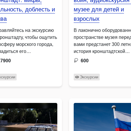
онштадт: мифы,
воин, аудиокскурсия
льность, доблесть и
музее для детей и
ава
взрослых
равляйтесь на экскурсию
В лаконично оборудован
Кронштадту, чтобы ощутить
пространстве музея пере
осферу морского города,
вами предстанет 300 летн
ладиться его
история кронштадтской
орическими памятниками
крепости, где раскроется 
17900
600
олюбоваться
истинное предназначение
ичественными морскими
кскурсии
Экскурсии
зажами. Узнайте …