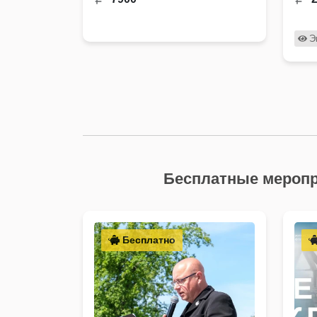
прогуляемся по …
кра
Э
Бесплатные меропр
Бесплатно