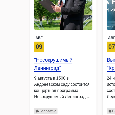
АВГ
АВ
09
0
"Несокрушимый
Вы
Ленинград"
"Кр
9 августа в 1500 в
24 
Андреевском саду состоится
ист
концертная программа
сос
Несокрушимый Ленинград,
Лед
посвящённая Дню окончания
ист
…
Бесплатно
Б