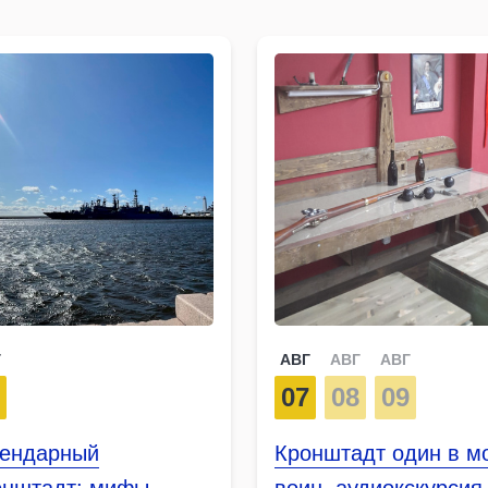
Г
АВГ
АВГ
АВГ
7
07
08
09
гендарный
Кронштадт один в м