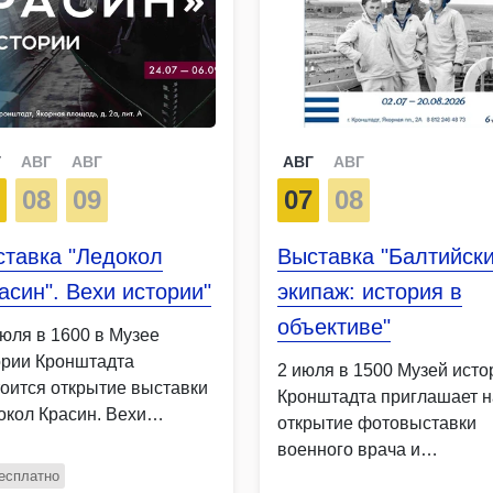
Г
АВГ
АВГ
АВГ
АВГ
7
08
09
07
08
ставка "Ледокол
Выставка "Балтийск
асин". Вехи истории"
экипаж: история в
объективе"
июля в 1600 в Музее
ории Кронштадта
2 июля в 1500 Музей исто
тоится открытие выставки
Кронштадта приглашает н
окол Красин. Вехи
открытие фотовыставки
ории. …
военного врача и
коллекционера …
есплатно