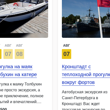
Г
АВГ
АВГ
АВГ
6
07
08
07
гулка на маяк
Кронштадт с
бухин на катере
теплоходной прогул
вокруг фортов
гулка к маяку Толбухин
не просто экскурсия, а
Автобусная экскурсия из
ое приключение, полное
Санкт-Петербурга в
рытий и впечатлений.
Кронштадт. Вас ждет
ти смогут насладиться
2500
трассовая экскурсия по