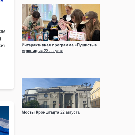
 в
ном
д
Интерактивная программа «Пушистые
яя
страницы»
23 августа
её
.
Мосты Кронштадта
22 августа