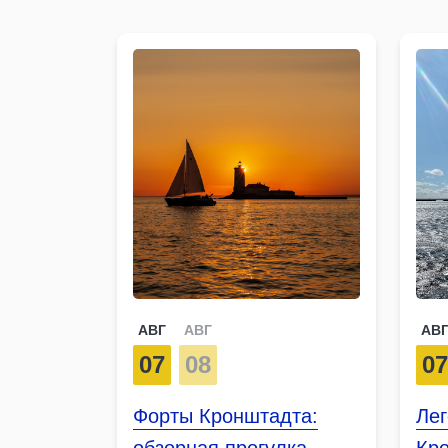
АВГ
АВГ
АВ
07
08
0
Форты Кронштадта:
Ле