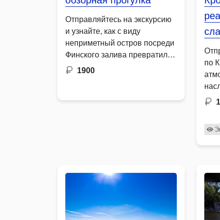
обзорная прогулка
Кр
реа
Отправляйтесь на экскурсию
сл
и узнайте, как с виду
неприметный остров посреди
Отп
Финского залива превратился
по 
в мощнейшую морскую
1900
атм
крепость Европы
нас
Комфортабельный …
ист
и п
вел
Э
пей