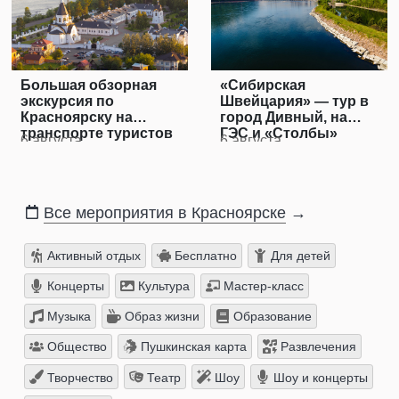
Большая обзорная
«Сибирская
экскурсия по
Швейцария» — тур в
Красноярску на
город Дивный, на
транспорте туристов
ГЭС и «Столбы»
6 августа
6 августа
Все мероприятия в Красноярске
→
Активный отдых
Бесплатно
Для детей
Концерты
Культура
Мастер-класс
Музыка
Образ жизни
Образование
Общество
Пушкинская карта
Развлечения
Творчество
Театр
Шоу
Шоу и концерты