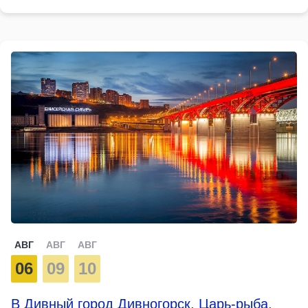
АВГ
АВГ
АВГ
06
09
10
В Дивный город Дивногорск, Царь-рыба,