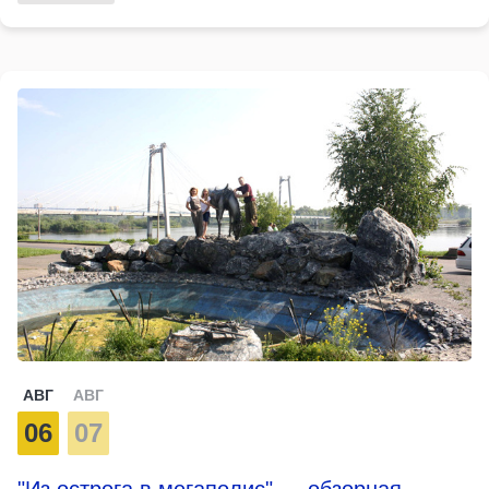
АВГ
АВГ
06
07
"Из острога в мегаполис" — обзорная