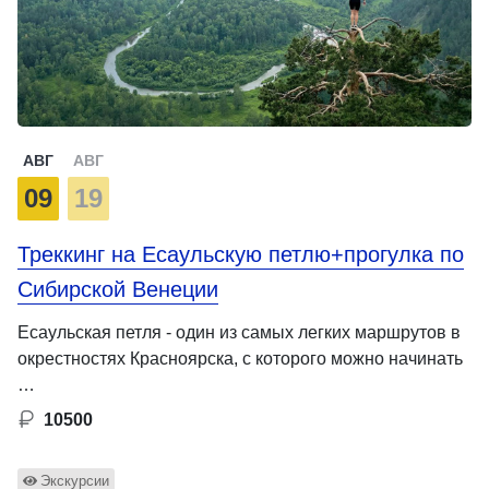
АВГ
АВГ
09
19
Треккинг на Есаульскую петлю+прогулка по
Сибирской Венеции
Есаульская петля - один из самых легких маршрутов в
окрестностях Красноярска, с которого можно начинать
…
10500
Экскурсии