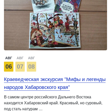
АВГ
АВГ
АВГ
06
07
08
Краеведческая экскурсия "Мифы и легенды
народов Хабаровского края"
В самом центре российского Дальнего Востока
находится Хабаровский край. Красивый, но суровый,
под стать натурам …