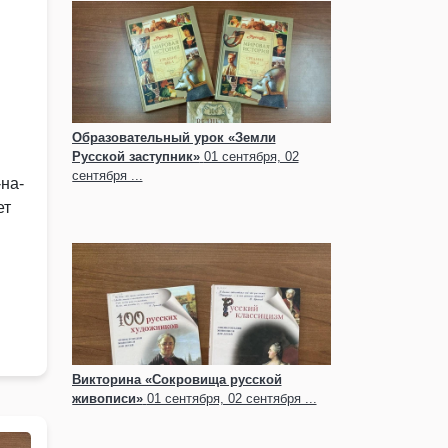
Образовательный урок «Земли
Русской заступник»
01 сентября, 02
сентября ...
на-
ет
. В
Викторина «Сокровища русской
живописи»
01 сентября, 02 сентября ...