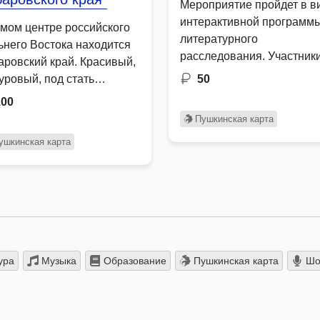
Мероприятие пройдет в в
интерактивной программ
амом центре российского
литературного
ьнего Востока находится
расследования. Участник
аровский край. Красивый,
смогут примерить на себя
уровый, под стать
50
роль легендарных …
урам …
100
Пушкинская карта
ушкинская карта
ура
Музыка
Образование
Пушкинская карта
Шоу