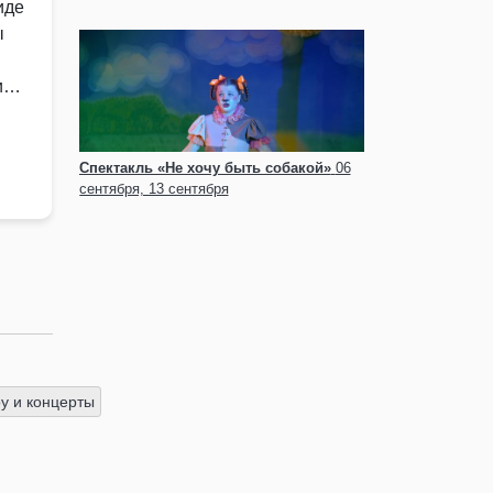
иде
ы
и
Спектакль «Не хочу быть собакой»
06
сентября, 13 сентября
 и концерты