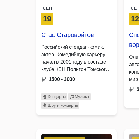
СЕН
СЕ
19
1
Стас Старовойтов
Спе
вор
Российский стендап-комик,
актер. Комедийную карьеру
Оли
начал в 2001 году в составе
авт
клуба КВН Полигон Томского
копе
…
1500 - 3000
мир
Вес
5
Концерты
Музыка
Шоу и концерты