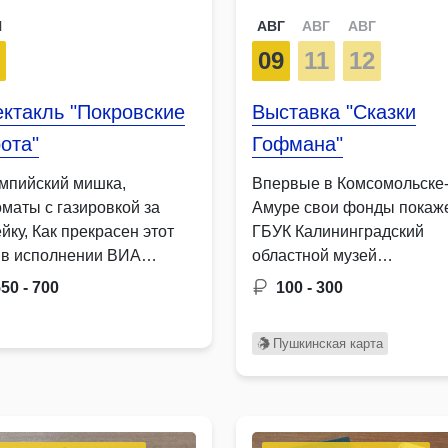
Н
АВГ
АВГ
АВГ
2
09
11
12
ктакль "Покровские
Выставка "Сказки
ота"
Гофмана"
мпийский мишка,
Впервые в Комсомольске-
оматы с газировкой за
Амуре свои фонды покаж
йку, Как прекрасен этот
ГБУК Калининградский
 в исполнении ВИА
областной музей
елые …
изобразительных искусств
50 - 700
100 - 300
экспозиции будет …
Пушкинская карта