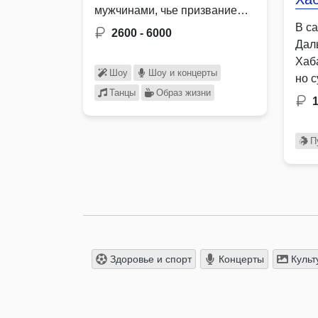
мужчинами, чье призвание
воплощать красоту в танце, …
В с
2600 - 6000
Дал
Хаб
Шоу
Шоу и концерты
но с
Танцы
Образ жизни
нат
П
Здоровье и спорт
Концерты
Культ