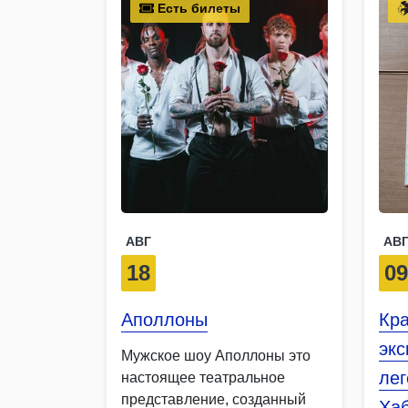
Есть билеты
АВГ
АВ
18
0
Аполлоны
Кр
эк
Мужское шоу Аполлоны это
ле
настоящее театральное
представление, созданный
Хаб