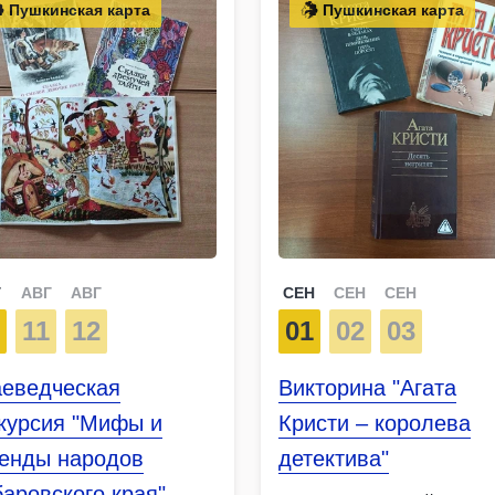
Пушкинская карта
Пушкинская карта
Г
АВГ
АВГ
СЕН
СЕН
СЕН
9
11
12
01
02
03
аеведческая
Викторина "Агата
скурсия "Мифы и
Кристи – королева
генды народов
детектива"
аровского края"