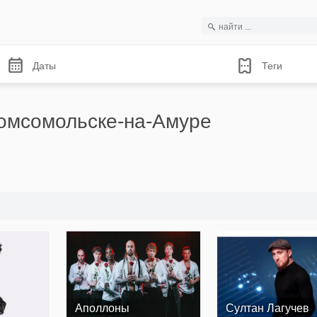
Даты
Теги
омсомольске-на-Амуре
Аполлоны
Султан Лагучев