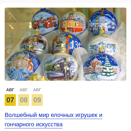
АВГ
АВГ
АВГ
07
08
09
Волшебный мир елочных игрушек и
гончарного искусства