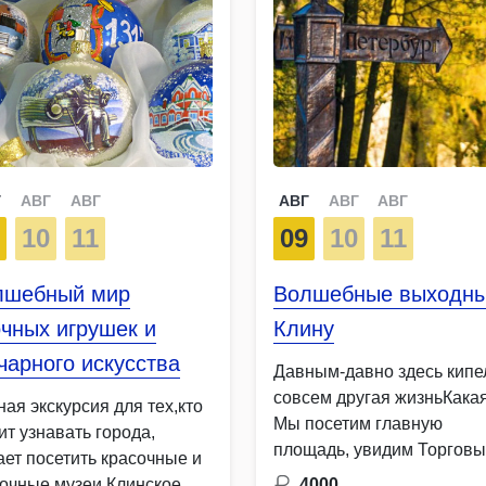
Г
АВГ
АВГ
АВГ
АВГ
АВГ
9
10
11
09
10
11
лшебный мир
Волшебные выходны
чных игрушек и
Клину
чарного искусства
Давным-давно здесь кипе
совсем другая жизньКака
ая экскурсия для тех,кто
Мы посетим главную
ит узнавать города,
площадь, увидим Торгов
ает посетить красочные и
ряды, словно перенесён
зочные музеи Клинское
4000