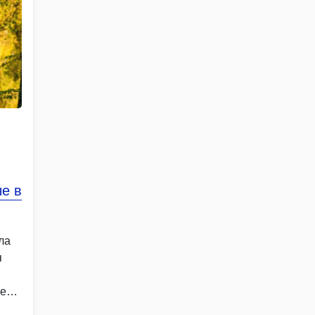
е в
ла
я
ые
ные