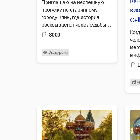
рус
Приглашаю на неспешную
вио
прогулку по старинному
городу Клин, где история
Cel
раскрывается через судьбы
людей, старинные трактиры и
Ког
8000
традиции русского чаепития.
чел
…
мер
Экскурсии
миф
М