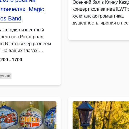
ского рока на
Осенний бал в Клину Каж
лончелях. Magic
концерт коллектива ILWT 
хулиганская романтика,
los Band
душевность, ирония в пес
да-то один известный
…
овек спел Рок-н-ролл
тв В этот вечер развеем
 На ваших глазах …
1200 - 1700
узыка