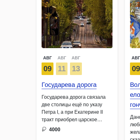
АВГ
АВГ
АВГ
АВ
09
11
13
0
Государева дорога
Во
ело
Государева дорога связала
гон
две столицы ещё по указу
Петра I, а при Екатерине II
Данн
тракт приобрел царское
люб
величие и размах. …
4000
жел
ска