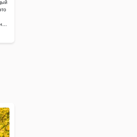
дый
это
нях,