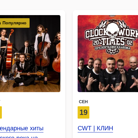
Популярно
Г
СЕН
5
19
гендарные хиты
CWT | КЛИН