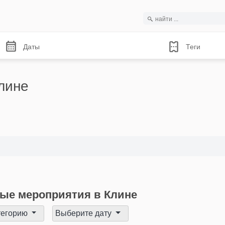
Даты
Теги
лине
ые мероприятия в Клине
тегорию
Выберите дату