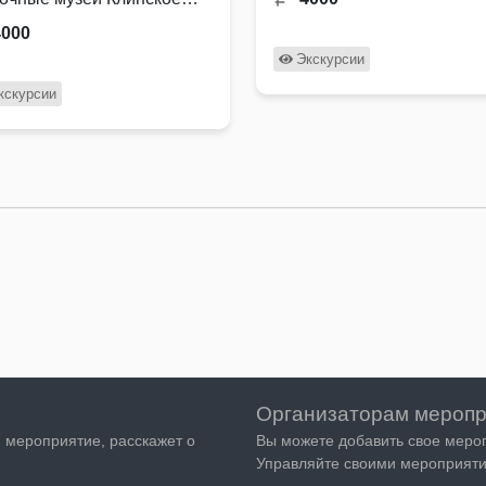
сюда из русской сказки. В
ворье, а можно себя
4000
робовать в …
Экскурсии
кскурсии
Организаторам меропр
я мероприятие, расскажет о
Вы можете добавить свое меро
Управляйте своими мероприяти