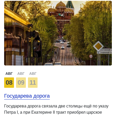
АВГ
АВГ
АВГ
08
09
11
Государева дорога
Государева дорога связала две столицы ещё по указу
Петра I, а при Екатерине II тракт приобрел царское