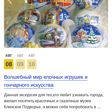
АВГ
АВГ
АВГ
08
09
10
Волшебный мир елочных игрушек и
гончарного искусства
Данная экскурсия для тех,кто любит узнавать города,
желает посетить красочные и сказочные музеи
Клинское Подворье, а можно себя попробовать в …