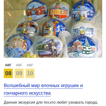
АВГ
АВГ
АВГ
08
09
10
Волшебный мир елочных игрушек и
гончарного искусства
Данная экскурсия для тех,кто любит узнавать города,