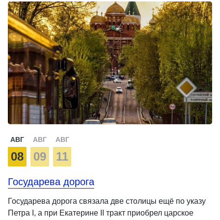
АВГ
АВГ
АВГ
08
09
11
Государева дорога
Государева дорога связала две столицы ещё по указу
Петра I, а при Екатерине II тракт приобрел царское