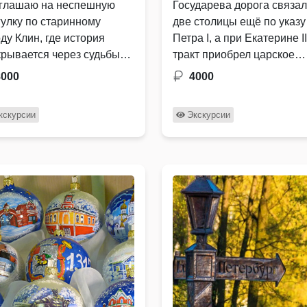
глашаю на неспешную
Государева дорога связа
гулку по старинному
две столицы ещё по указу
ду Клин, где история
Петра I, а при Екатерине II
крывается через судьбы
тракт приобрел царское
ей, старинные трактиры и
величие и размах. …
8000
4000
диции русского чаепития.
кскурсии
Экскурсии