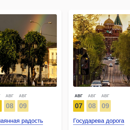
Г
АВГ
АВГ
АВГ
АВГ
АВГ
7
08
09
07
08
09
чаянная радость
Государева дорога