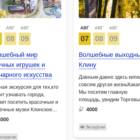
Г
АВГ
АВГ
АВГ
АВГ
АВГ
7
08
09
07
08
09
лшебный мир
Волшебные выходны
чных игрушек и
Клину
чарного искусства
Давным-давно здесь кипе
совсем другая жизньКака
ая экскурсия для тех,кто
Мы посетим главную
ит узнавать города,
площадь, увидим Торгов
ает посетить красочные и
ряды, словно перенесён
зочные музеи Клинское
4000
сюда из русской сказки. В
ворье, а можно себя
4000
робовать в …
Экскурсии
кскурсии