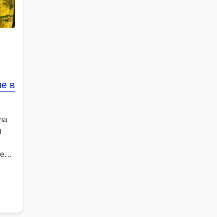
е в
ла
я
ые
ные
 …