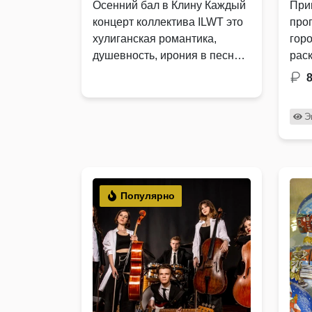
Осенний бал в Клину Каждый
При
концерт коллектива ILWT это
про
хулиганская романтика,
горо
душевность, ирония в песнях,
рас
…
люд
тра
…
Э
Популярно