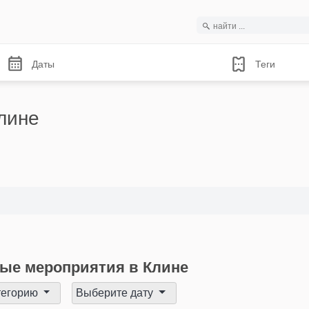
Даты
Теги
лине
ые мероприятия в Клине
тегорию
Выберите дату