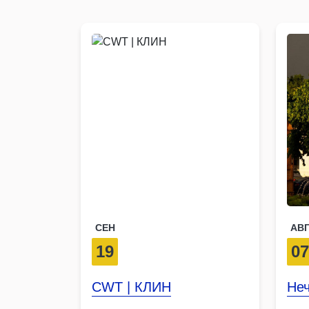
СЕН
АВ
19
0
CWT | КЛИН
Не