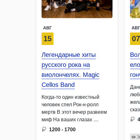
АВГ
АВ
15
0
Легендарные хиты
Во
русского рока на
ело
виолончелях. Magic
гон
Cellos Band
Данн
люб
Когда-то один известный
жел
человек спел Рок-н-ролл
ска
мертв В этот вечер развеем
Под
миф На ваших глазах …
поп
1200 - 1700
Э