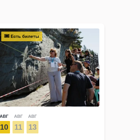
Есть билеты
АВГ
АВГ
АВГ
10
11
13