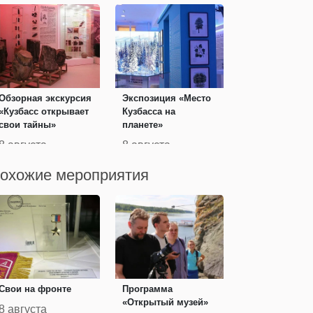
Обзорная экскурсия
Экспозиция «Место
«Кузбасс открывает
Кузбасса на
свои тайны»
планете»
8 августа
8 августа
охожие мероприятия
Свои на фронте
Программа
«Открытый музей»
8 августа