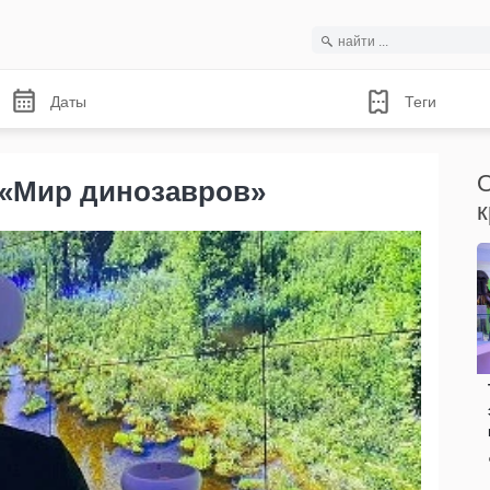
Даты
Теги
О
 «Мир динозавров»
к