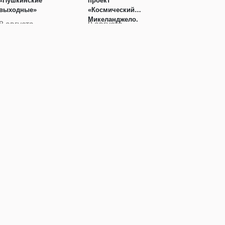
«Пушкинские
проект
выходные»
«Космический
Микеланджело.
8 августа
9 августа
Человек — космос»