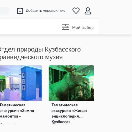
Добавить мероприятие
Мой выбор
тдел природы Кузбасского
раеведческого музея
Тематическая
Тематическая
экскурсия «Земля
экскурсия «Живая
мамонтов»
энциклопедия
Кузбасса»
8 августа
8 августа