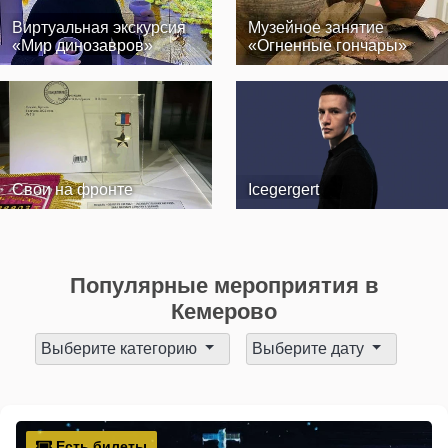
Виртуальная экскурсия
Музейное занятие
«Мир динозавров»
«Огненные гончары»
Свои на фронте
Icegergert
Популярные мероприятия в
Кемерово
Выберите категорию
Выберите дату
Есть билеты