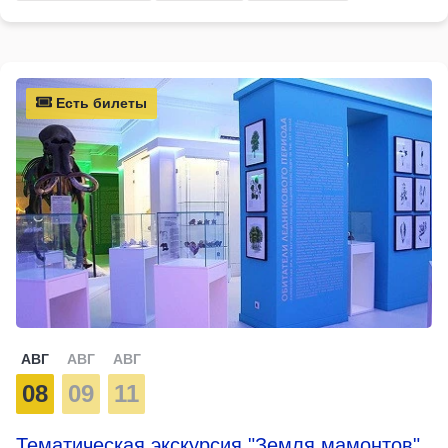
Есть билеты
АВГ
АВГ
АВГ
08
09
11
Тематическая экскурсия "Земля мамонтов"