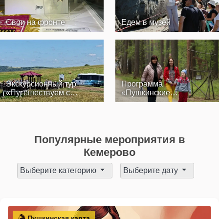
Свои на фронте
Едем в музей
Экскурсионный тур
Программа
«Путешествуем с
«Пушкинские
музеем»
выходные»
Популярные мероприятия в
Кемерово
Выберите категорию
Выберите дату
Пушкинская карта