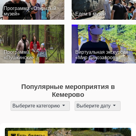
Программа «Открытый
музей»
Едем в музей
Программа
Виртуальная экскурсия
«Пушкинские
«Мир динозавров»
выходные»
Популярные мероприятия в
Кемерово
Выберите категорию
Выберите дату
Есть билеты