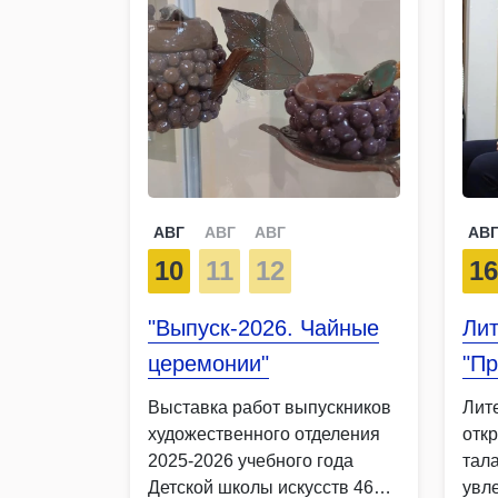
АВГ
АВГ
АВГ
АВ
10
11
12
1
"Выпуск-2026. Чайные
Лит
церемонии"
"Пр
Выставка работ выпускников
Лит
художественного отделения
отк
2025-2026 учебного года
тал
Детской школы искусств 46
увл