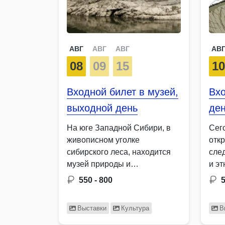
АВГ
АВГ
АВГ
АВ
08
09
15
1
Входной билет в музей,
Вхо
выходной день
де
На юге Западной Сибири, в
Сег
живописном уголке
отк
сибирского леса, находится
сле
музей природы и
и э
человеческой истории …
Дре
550 - 800
5
пис
Выставки
Культура
В