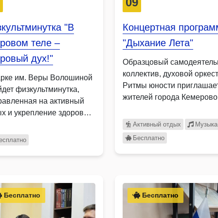
2
09
культминутка "В
Концертная програм
ровом теле –
"Дыхание Лета"
ровый дух!"
Образцовый самодеятел
коллектив, духовой оркес
арке им. Веры Волошиной
Ритмы юности приглашае
йдет физкультминутка,
жителей города Кемерово
равленная на активный
концерт Дыхание лета …
ых и укрепление здоровья
стников. …
Активный отдых
Музыка
Бесплатно
есплатно
Бесплатно
Бесплатно