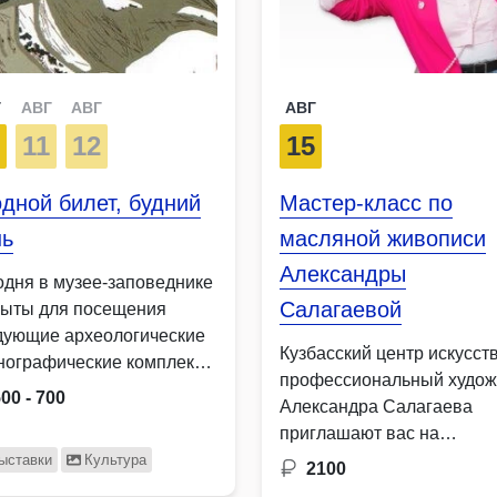
Г
АВГ
АВГ
АВГ
0
11
12
15
дной билет, будний
Мастер-класс по
нь
масляной живописи
Александры
одня в музее-заповеднике
Салагаевой
рыты для посещения
дующие археологические
Кузбасский центр искусств
тнографические комплексы
профессиональный худож
внее святилище Томская
00 - 700
Александра Салагаева
аница …
приглашают вас на
волшебный мастер-класс,
ыставки
Культура
2100
мы …