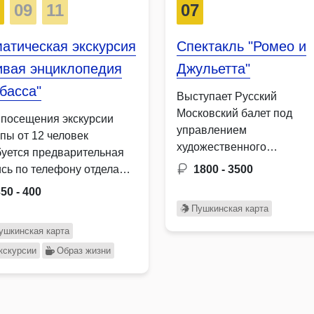
8
09
11
07
атическая экскурсия
Спектакль "Ромео и
ивая энциклопедия
Джульетта"
басса"
Выступает Русский
Московский балет под
 посещения экскурсии
управлением
ппы от 12 человек
художественного
буется предварительная
руководителя Михаила
ись по телефону отдела
1800 - 3500
Михайлова. Балет Ромео 
роды. Экскурсия …
50 - 400
Джульетта был …
Пушкинская карта
ушкинская карта
кскурсии
Образ жизни