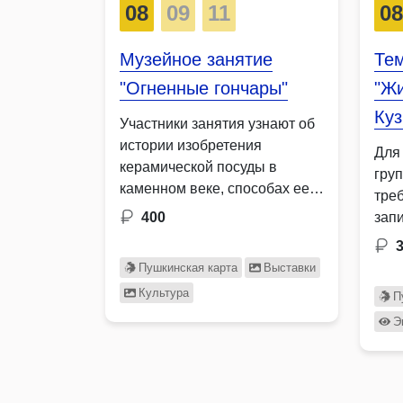
08
09
11
0
Музейное занятие
Тем
"Огненные гончары"
"Ж
Куз
Участники занятия узнают об
истории изобретения
Для
керамической посуды в
гру
каменном веке, способах ее
тре
использования и …
400
зап
при
3
Пушкинская карта
Выставки
Культура
П
Э