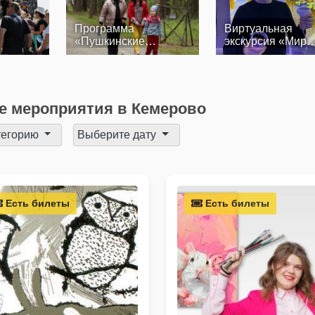
Программа
Виртуальная
«Пушкинские
экскурсия «Мир
выходные»
динозавров»
 мероприятия в Кемерово
тегорию
Выберите дату
Есть билеты
Есть билеты