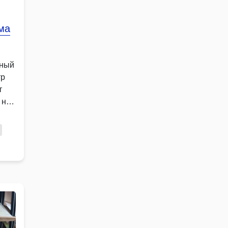
ма
ьный
тр
т
 на