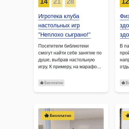
14
21
28
1
Игротека клуба
Физ
настольных игр
здо
"Неплохо сыграно!"
здо
Посетители библиотеки
В п
смогут найти себе занятие по
про
душе, выбрав настольную
нап
игру. К примеру, на марафоне
отд
…
уча
Бесплатно
Б
Бесплатно