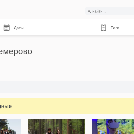
Даты
Теги
емерово
одные