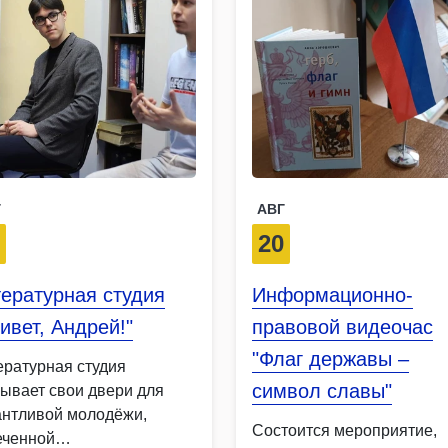
Г
АВГ
6
20
ературная студия
Информационно-
ивет, Андрей!"
правовой видеочас
"Флаг державы –
ературная студия
символ славы"
рывает свои двери для
антливой молодёжи,
Состоится мероприятие,
еченной